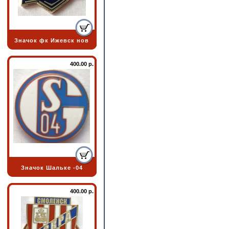
Значок фк Ижевск нов
400.00 р.
Значок Шальке -04
400.00 р.