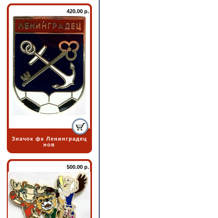
420.00 р.
Значок фк Ленинградец
нов
500.00 р.