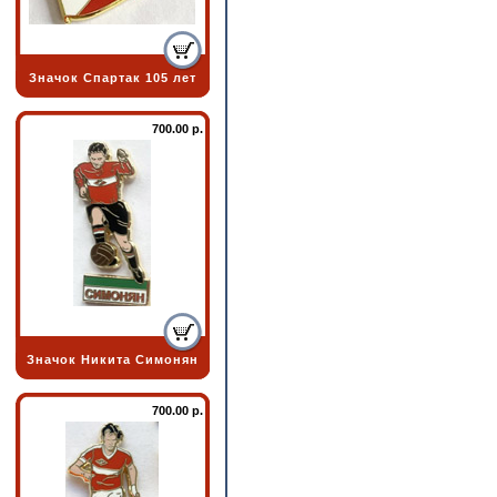
Значок Спартак 105 лет
700.00 р.
Значок Никита Симонян
700.00 р.