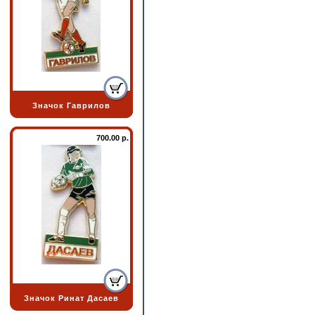
Значок Гаврилов
700.00 р.
Значок Ринат Дасаев