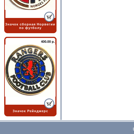
Значок сборная Норвегии
по футболу
400.00 р.
Значок Рейнджерс