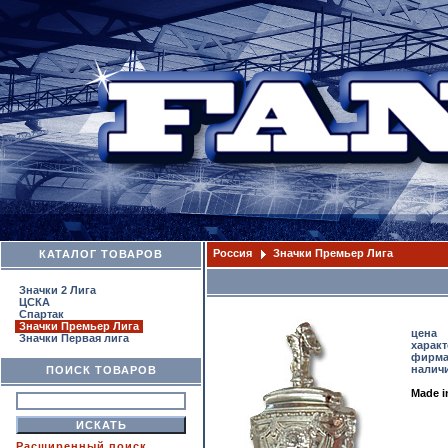
Россия
Значки Премьер Лига
КАТАЛОГ ТОВАРОВ
Значки 2 Лига
ЦСКА
Спартак
Значки Премьер Лига
цена
Значки Первая лига
харак
фирм
налич
ПОИСК ТОВАРОВ
Made 
Расширенный поиск