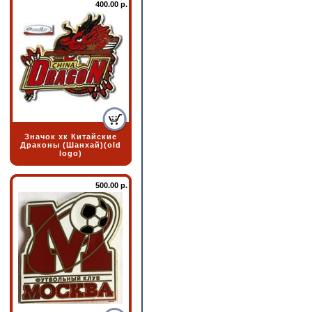
400.00 р.
Значок хк Китайские
Драконы (Шанхай)(old
logo)
500.00 р.