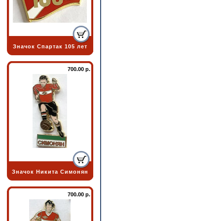
Значок Спартак 105 лет
700.00 р.
Значок Никита Симонян
700.00 р.