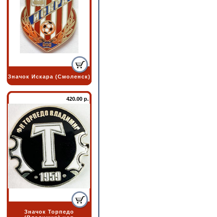
Значок Искара (Смоленск)
420.00 р.
Значок Торпедо