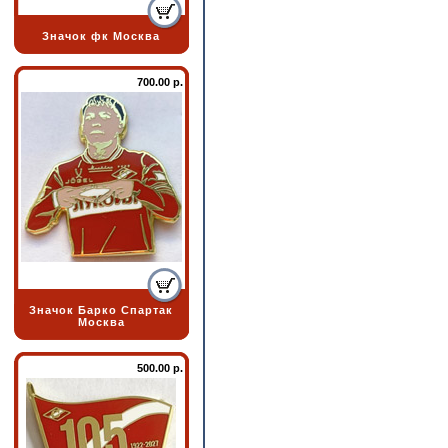
Значок фк Москва
700.00 р.
Значок Барко Спартак
Москва
500.00 р.