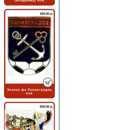
(Владимир) нов
420.00 р.
Значок фк Ленинградец
нов
500.00 р.