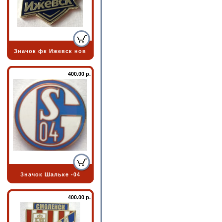
Значок фк Ижевск нов
400.00 р.
Значок Шальке -04
400.00 р.