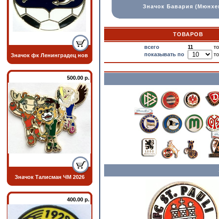
Значок Бавария (Мюнхе
ТОВАРОВ
всего
11
т
показывать по
т
Значок фк Ленинградец нов
500.00 р.
Значок Талисман ЧМ 2026
400.00 р.