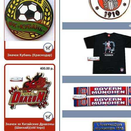
Значок Кубань (Краснодар)
400.00 р.
Значок хк Китайские Драконы
(Шанхай)(old logo)