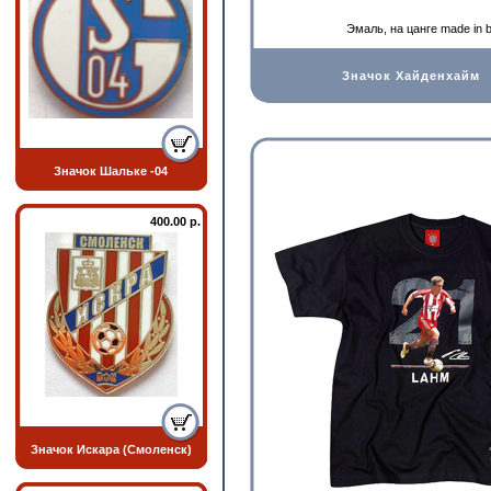
Эмаль, на цанге made in 
Значок Хайденхайм
Значок Шальке -04
400.00 р.
Значок Искара (Смоленск)