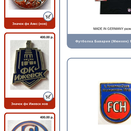
Значок фк Аякс (нов)
MADE IN GERMANY разм
400.00 р.
Футболка Бавария (Мюнхен)
Значок фк Ижевск нов
400.00 р.