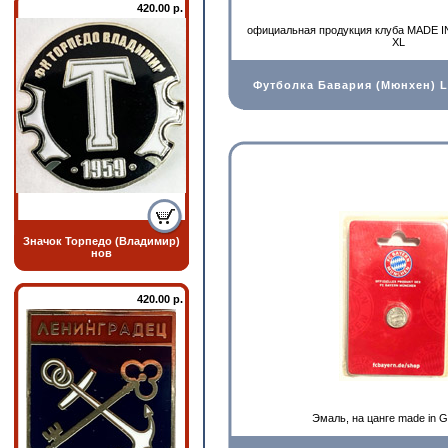
420.00 р.
официальная продукция клуба MADE 
XL
Футболка Бавария (Мюнхен) L
Значок Торпедо (Владимир)
нов
420.00 р.
Эмаль, на цанге made in 