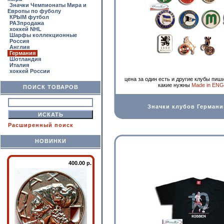
Значки Чемпионаты Мира и
Европы по фуболу
КРЫМ футбол
РАЗпродажа
хоккей NHL
Шарфы коллекционные
Россия
Англия
Германия
Шотландия
Италия
хоккей России
цена за один есть и другие клубы пиш
какие нужны
Made in EN
ПОИСК ТОВАРОВ
Значки клубов Германи
Расширенный поиск
НОВИНКИ
400.00 р.