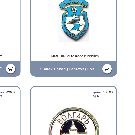
um
Эмаль, на цанге made in belgium
ew
Значок Сокол (Саратов) нов
ена
420.00
цена
400.00
т.
арт.