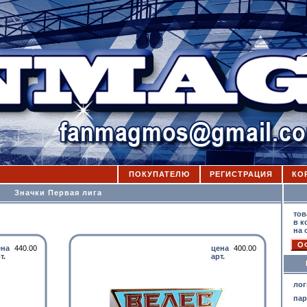
ПОКУПАТЕЛЮ
РЕГИСТРАЦИЯ
КО
Значки Первая лига
К
тов
в к
на 
ена
440.00
цена
400.00
т.
арт.
лог
па