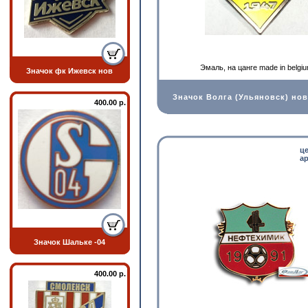
Эмаль, на цанге made in belgi
Значок фк Ижевск нов
Значок Волга (Ульяновск) нов
400.00 р.
ц
ар
Значок Шальке -04
400.00 р.