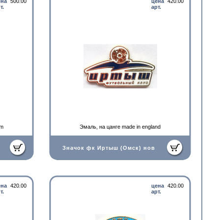
ена
500.00
цена
420.00
т.
арт.
um
Эмаль, на цанге made in england
Значок фк Иртыш (Омск) нов
ена
420.00
цена
420.00
т.
арт.