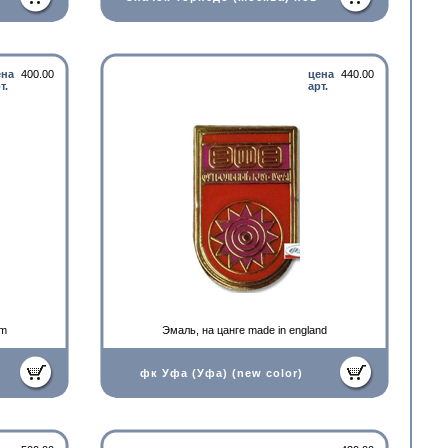
ена
400.00
цена
440.00
т.
арт.
um
Эмаль, на цанге made in england
фк Уфа (Уфа) (new color)