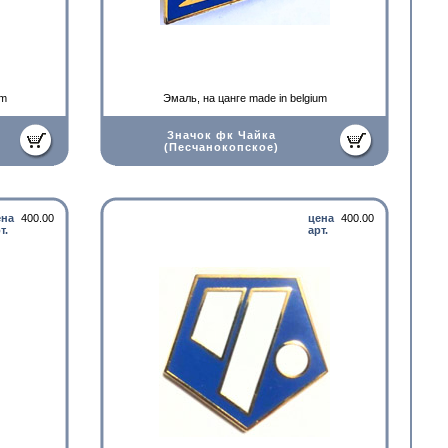
um
Эмаль, на цанге made in belgium
Значок фк Чайка
(Песчанокопское)
ена
400.00
цена
400.00
т.
арт.