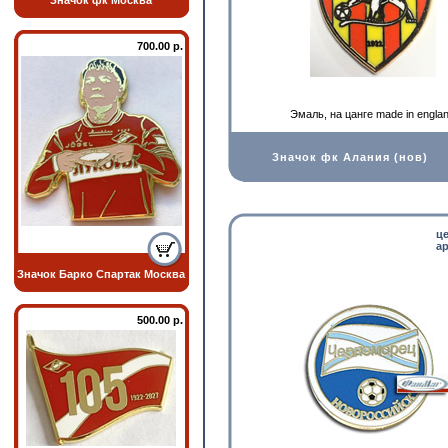
Значок фк Москва
700.00 р.
Эмаль, на цанге made in engla
Значок фк Алания (нов)
ц
ар
Значок Барко Спартак Москва
500.00 р.