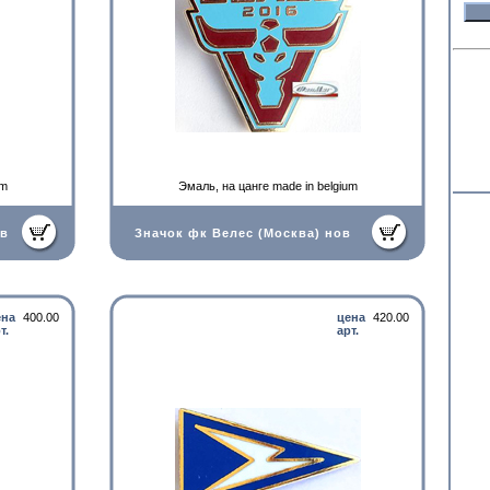
um
Эмаль, на цанге made in belgium
ов
Значок фк Велес (Москва) нов
ена
400.00
цена
420.00
т.
арт.