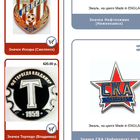
Эмаль, на цанге Made in ENGL
Значок Нефтехимик
(Нижнекамск)
ц
Значок Искара (Смоленск)
ар
420.00 р.
Эмаль, на цанге Made in ENGL
Значок Торпедо (Владимир)
Значок СКА (Хабаровск) нов