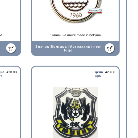
nd
Эмаль, на цанге made in belgium
Значок Волгарь (Астрахань) new
logo
ена
420.00
цена
420.00
т.
арт.