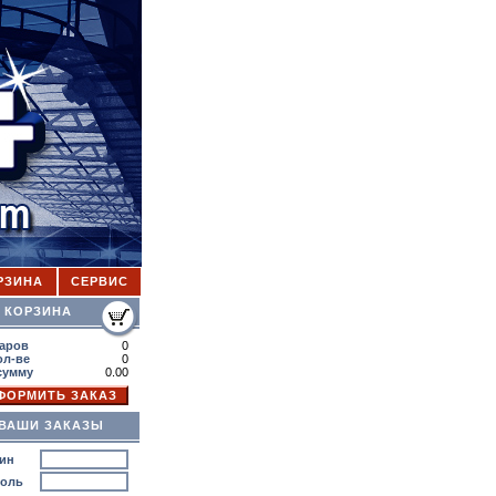
РЗИНА
СЕРВИС
ОРЗИНА
аров
0
ол-ве
0
сумму
0.00
ВАШИ ЗАКАЗЫ
ин
роль