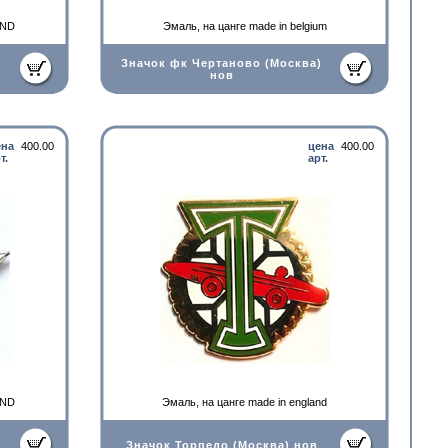
AND
Эмаль, на цанге made in belgium
Значок фк Чертаново (Москва)
нов
ена
400.00
цена
400.00
т.
арт.
AND
Эмаль, на цанге made in england
Значок Торпедо (Москва) нов