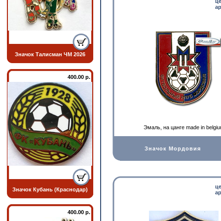
ц
ар
Значок Талисман ЧМ 2026
400.00 р.
Эмаль, на цанге made in belgi
Значок Мордовия
ц
Значок Кубань (Краснодар)
ар
400.00 р.