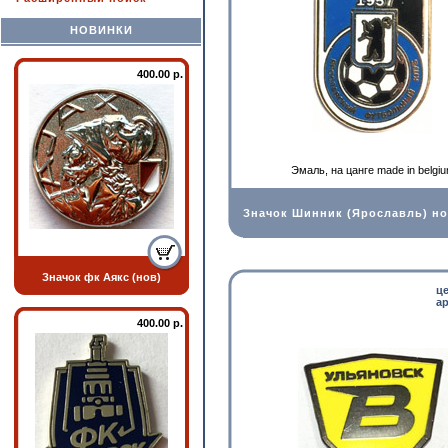
НОВИНКИ
400.00 р.
Эмаль, на цанге made in belgi
Значок Шинник (Ярославль) н
Значок фк Аякс (нов)
ц
ар
400.00 р.