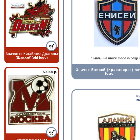
Значок хк Китайские Драконы
(Шанхай)(old logo)
Эмаль, на цанге made in belgi
Значок Енисей (Красноярск) n
500.00 р.
logo
ц
ар