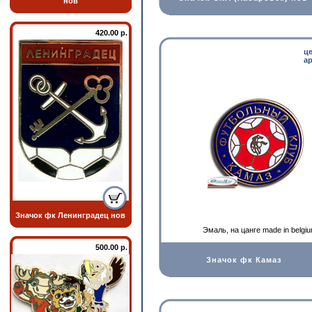
нов
420.00 р.
ц
ар
Значок фк Ленинградец нов
Эмаль, на цанге made in belgi
500.00 р.
Значок фк Камаз