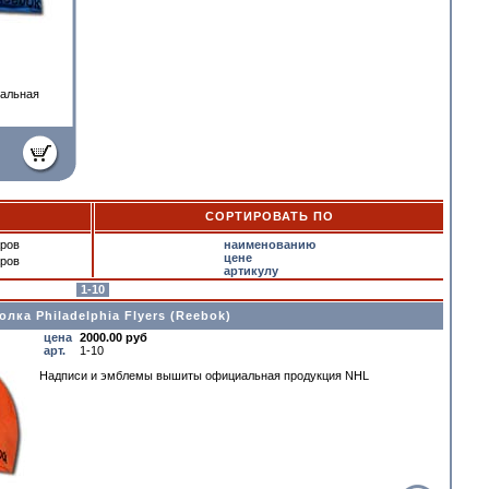
альная
СОРТИРОВАТЬ ПО
ров
наименованию
цене
ров
артикулу
1-10
лка Philadelphia Flyers (Reebok)
цена
2000.00 руб
арт.
1-10
Надписи и эмблемы вышиты официальная прoдукция NHL