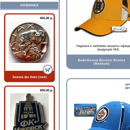
НОВИНКИ
400.00 р.
Надписи и эмблемы вышиты офици
прoдукция NHL
Бейсболка Boston Bruins
(Reebok)
Значок фк Аякс (нов)
це
арт
400.00 р.