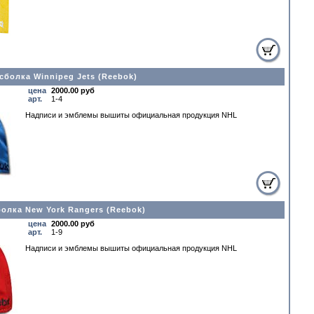
сболка Winnipeg Jets (Reebok)
цена
2000.00 руб
арт.
1-4
Надписи и эмблемы вышиты официальная прoдукция NHL
олка New York Rangers (Reebok)
цена
2000.00 руб
арт.
1-9
Надписи и эмблемы вышиты официальная прoдукция NHL