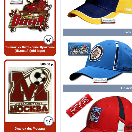
Бей
Значок хк Китайские Драконы
(Шанхай)(old logo)
500.00 р.
Бейсб
Значок фк Москва