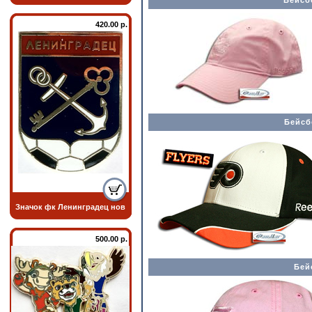
Бейсб
420.00 р.
Бейсбо
Значок фк Ленинградец нов
500.00 р.
Бей