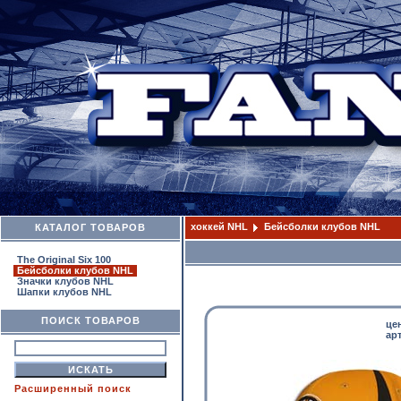
хоккей NHL
Бейсболки клубов NHL
КАТАЛОГ ТОВАРОВ
The Original Six 100
Бейсболки клубов NHL
Значки клубов NHL
Шапки клубов NHL
ПОИСК ТОВАРОВ
це
арт
Расширенный поиск