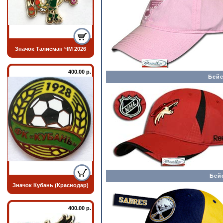
Значок Талисман ЧМ 2026
400.00 р.
Бeйс
Бей
Значок Кубань (Краснодар)
400.00 р.