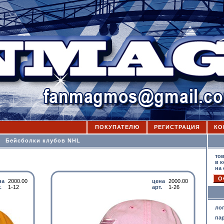
ПОКУПАТЕЛЮ
РЕГИСТРАЦИЯ
КО
Бейсболки клубов NHL
то
в к
на
на
2000.00
цена
2000.00
.
1-12
арт.
1-26
ло
па