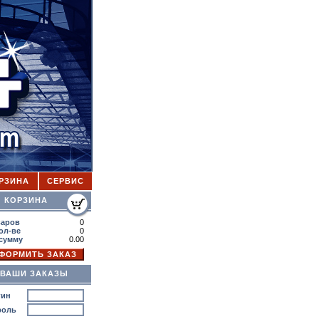
РЗИНА
СЕРВИС
КОРЗИНА
варов
0
ол-ве
0
 сумму
0.00
ВАШИ ЗАКАЗЫ
гин
роль