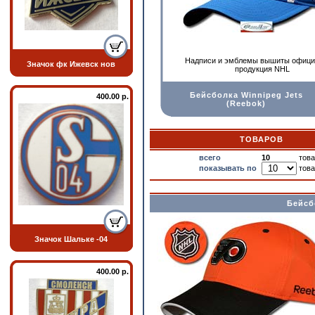
Надписи и эмблемы вышиты офици
Значок фк Ижевск нов
прoдукция NHL
Бейсболка Winnipeg Jets
400.00 р.
(Reebok)
ТОВАРОВ
всего
10
това
показывать по
това
Бейсбо
Значок Шальке -04
400.00 р.