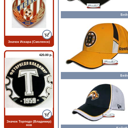
Бей
Значок Искара (Смоленск)
420.00 р.
Бей
Значок Торпедо (Владимир)
нов