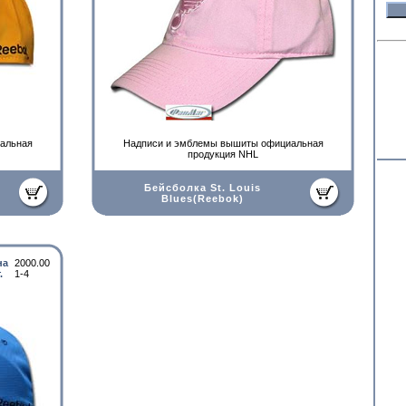
альная
Надписи и эмблемы вышиты официальная
прoдукция NHL
Бейсболка St. Louis
Blues(Reebok)
на
2000.00
.
1-4