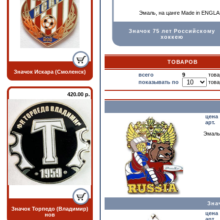
Эмаль, на цанге Made in ENGL
Значок 75 лет Российскому
хоккею
ТОВАРОВ
Значок Искара (Смоленск)
всего
9
това
показывать по
това
420.00 р.
цена
арт.
Эмаль
Зна
Значок Торпедо (Владимир)
цена
нов
арт.