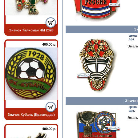
З
Значок Талисман ЧМ 2026
цена
арт.
400.00 р.
Эмаль
Значо
цена
арт.
Значок Кубань (Краснодар)
Эмаль
400.00 р.