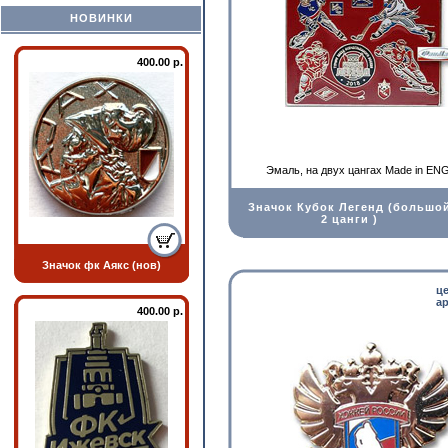
НОВИНКИ
400.00 р.
Эмаль, на двух цангах Made in E
Значок Кубок Легенд (большо
2 цанги )
Значок фк Аякс (нов)
ц
ар
400.00 р.