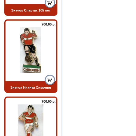
Значок Спартак 105 лет
700.00 р.
Значок Никита Симонян
700.00 р.