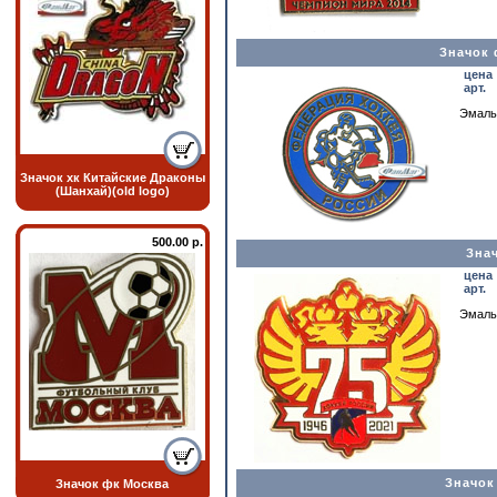
Значок 
цена
арт.
Эмаль
Значок хк Китайские Драконы
(Шанхай)(old logo)
500.00 р.
Знач
цена
арт.
Эмаль
Значок
Значок фк Москва