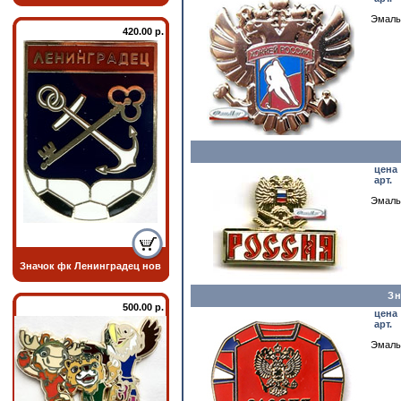
Эмаль
420.00 р.
цена
арт.
Эмаль
Значок фк Ленинградец нов
Зн
500.00 р.
цена
арт.
Эмаль