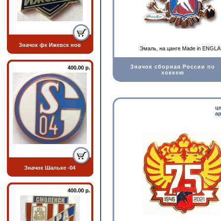
Значок фк Ижевск нов
Эмаль, на цанге Made in ENGL
Значок сборная России по
400.00 р.
хоккею
ц
ар
Значок Шальке -04
400.00 р.