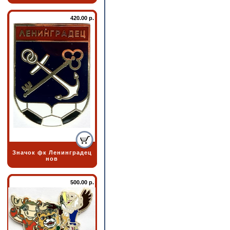
420.00 р.
Значок фк Ленинградец
нов
500.00 р.