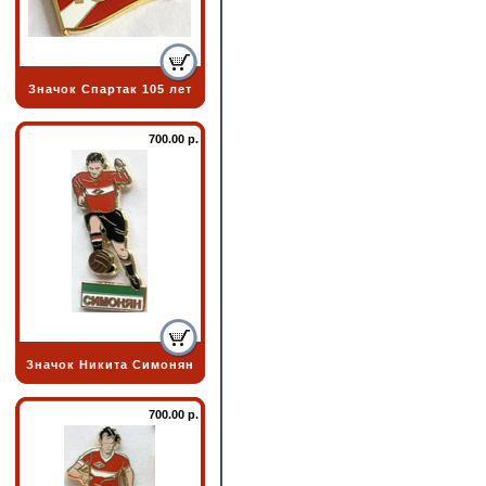
Значок Спартак 105 лет
700.00 р.
Значок Никита Симонян
700.00 р.