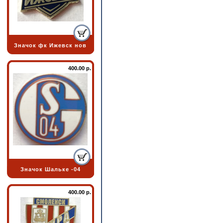
Значок фк Ижевск нов
400.00 р.
Значок Шальке -04
400.00 р.