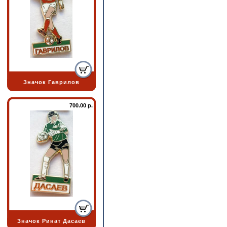
Значок Гаврилов
700.00 р.
Значок Ринат Дасаев