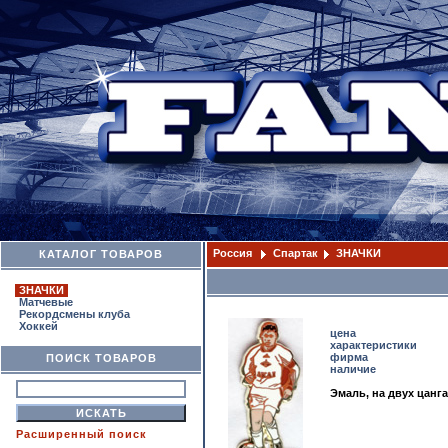
Россия
Спартак
ЗНАЧКИ
КАТАЛОГ ТОВАРОВ
ЗНАЧКИ
Матчевые
Рекордсмены клуба
Хоккей
цена
характеристики
фирма
ПОИСК ТОВАРОВ
наличие
Эмаль, на двух цанга
Расширенный поиск