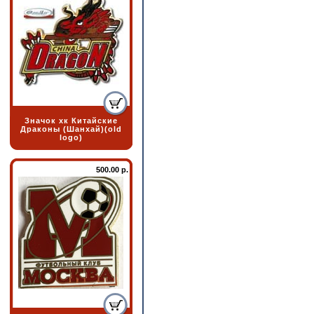
Значок хк Китайские
Драконы (Шанхай)(old
logo)
500.00 р.