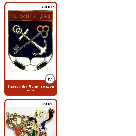
420.00 р.
Значок фк Ленинградец
нов
500.00 р.