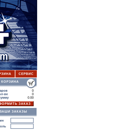
РЗИНА
СЕРВИС
ОРЗИНА
аров
0
ол-ве
0
сумму
0.00
ВАШИ ЗАКАЗЫ
ин
роль