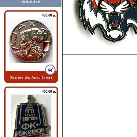
НОВИНКИ
400.00 р.
Значок фк Аякс (нов)
400.00 р.