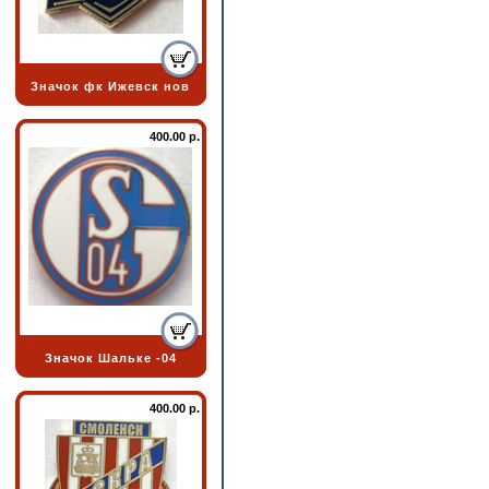
Значок фк Ижевск нов
400.00 р.
Значок Шальке -04
400.00 р.