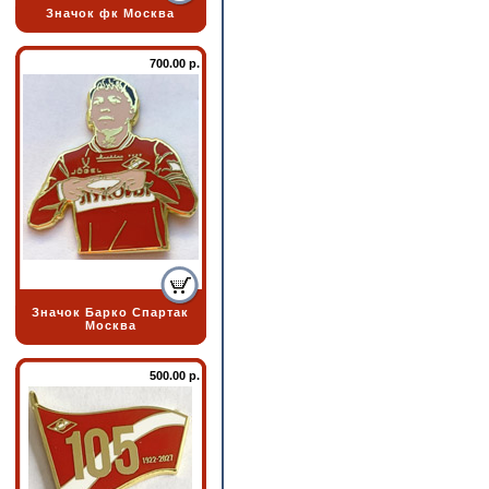
Значок фк Москва
700.00 р.
Значок Барко Спартак
Москва
500.00 р.