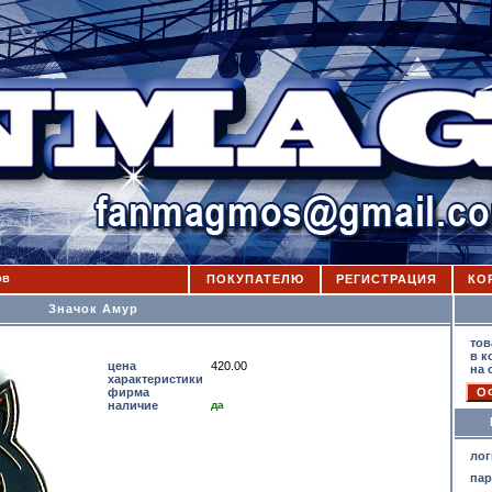
ов
ПОКУПАТЕЛЮ
РЕГИСТРАЦИЯ
КО
Значок Амур
К
тов
в к
цена
420.00
на 
характеристики
фирма
наличие
да
лог
па