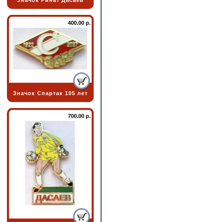
Значок Ринат Дасаев
400.00 р.
Значок Спартак 105 лет
700.00 р.