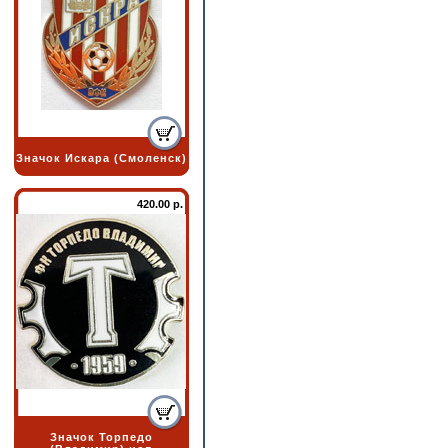
Значок Искара (Смоленск)
420.00 р.
Значок Торпедо