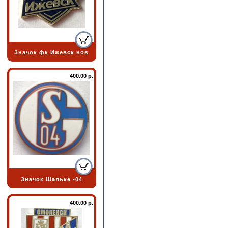
Значок фк Ижевск нов
400.00 р.
Значок Шальке -04
400.00 р.