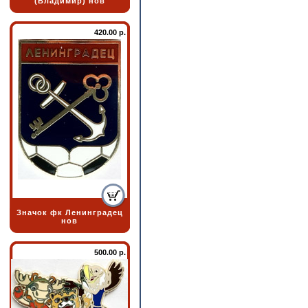
(Владимир) нов
420.00 р.
Значок фк Ленинградец
нов
500.00 р.