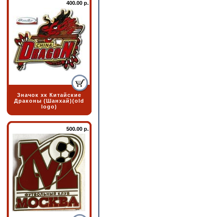
400.00 р.
Значок хк Китайские
Драконы (Шанхай)(old
logo)
500.00 р.