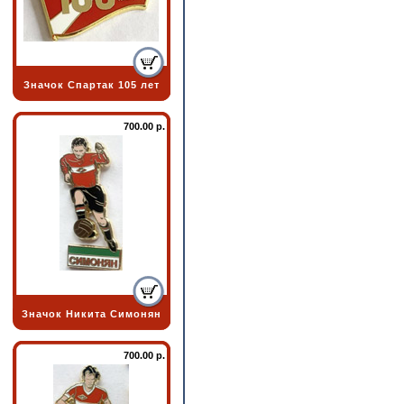
Значок Спартак 105 лет
700.00 р.
Значок Никита Симонян
700.00 р.