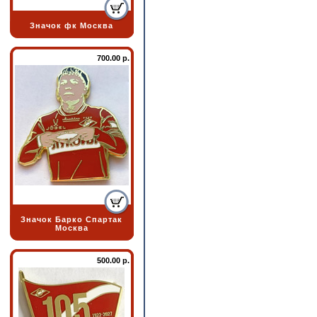
Значок фк Москва
700.00 р.
Значок Барко Спартак
Москва
500.00 р.