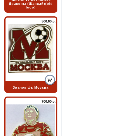
Значок хк Китайские
Драконы (Шанхай)(old
logo)
500.00 р.
Значок фк Москва
700.00 р.