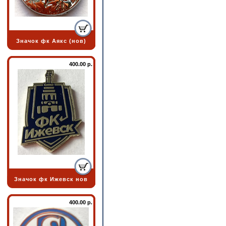
Значок фк Аякс (нов)
400.00 р.
Значок фк Ижевск нов
400.00 р.