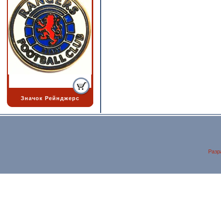
Значок Рейнджерс
Разр