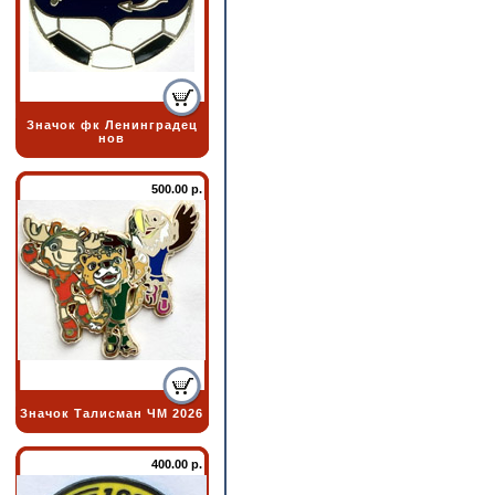
Значок фк Ленинградец
нов
500.00 р.
Значок Талисман ЧМ 2026
400.00 р.