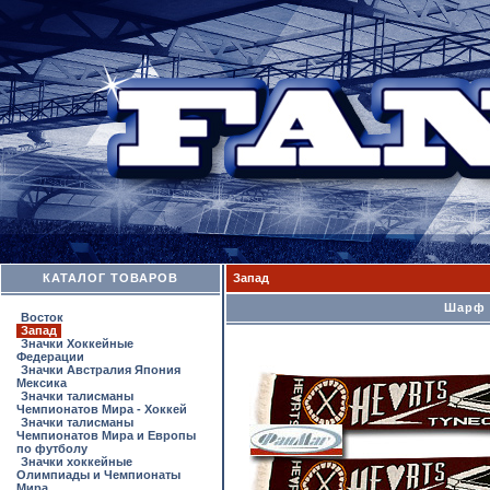
КАТАЛОГ ТОВАРОВ
Запад
Шарф H
Восток
Запад
Значки Хоккейные
Федерации
Значки Австралия Япония
Мексика
Значки талисманы
Чемпионатов Мира - Хоккей
Значки талисманы
Чемпионатов Мира и Европы
по футболу
Значки хоккейные
Олимпиады и Чемпионаты
Мира