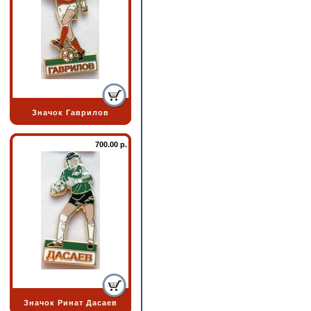
Значок Гаврилов
700.00 р.
Значок Ринат Дасаев