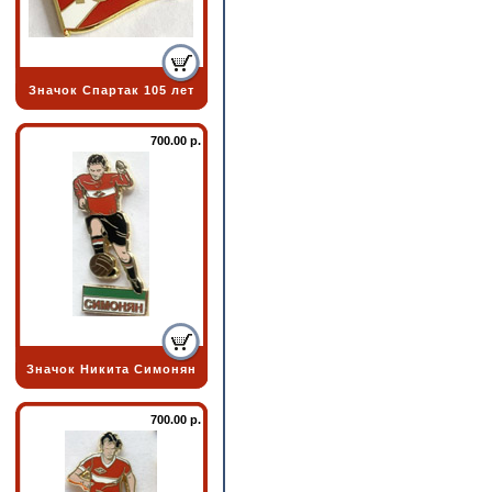
Значок Спартак 105 лет
700.00 р.
Значок Никита Симонян
700.00 р.