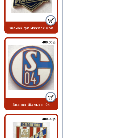
Значок фк Ижевск нов
400.00 р.
Значок Шальке -04
400.00 р.