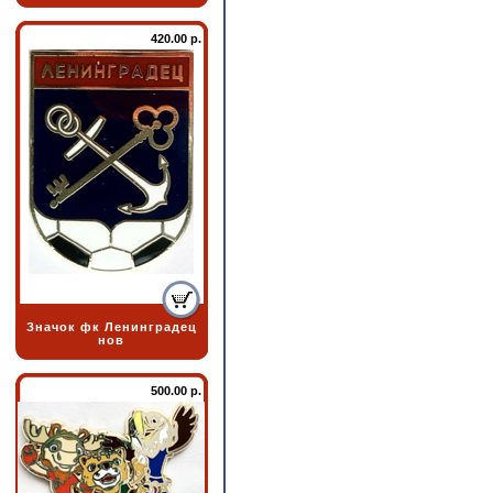
420.00 р.
Значок фк Ленинградец
нов
500.00 р.