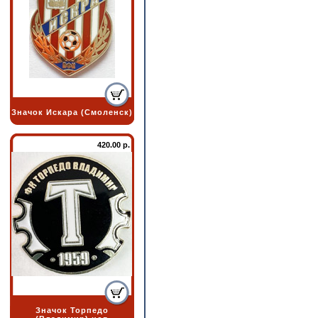
Значок Искара (Смоленск)
420.00 р.
Значок Торпедо