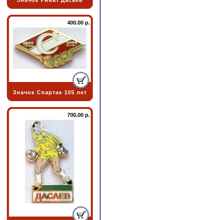
Значок Ринат Дасаев
400.00 р.
Значок Спартак 105 лет
700.00 р.