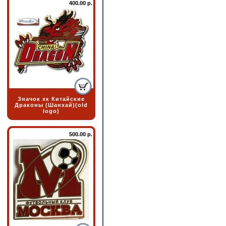
400.00 р.
Значок хк Китайские
Драконы (Шанхай)(old
logo)
500.00 р.