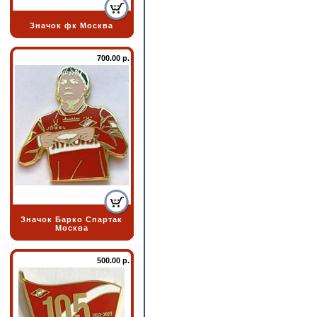
Значок фк Москва
700.00 р.
Значок Барко Спартак
Москва
500.00 р.