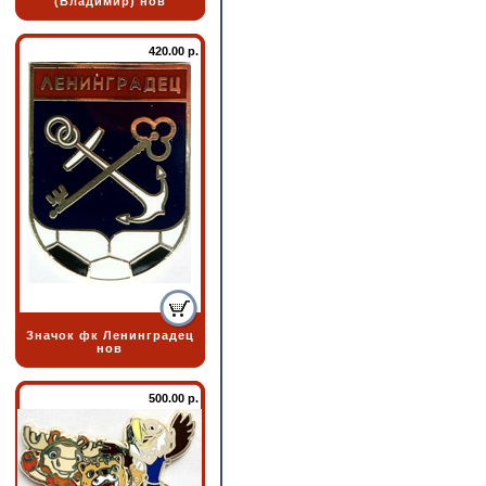
(Владимир) нов
420.00 р.
Значок фк Ленинградец
нов
500.00 р.