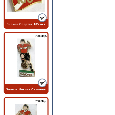
Значок Спартак 105 лет
700.00 р.
Значок Никита Симонян
700.00 р.