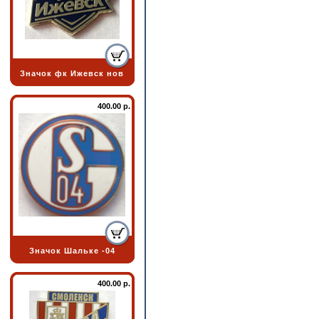
Значок фк Ижевск нов
400.00 р.
Значок Шальке -04
400.00 р.