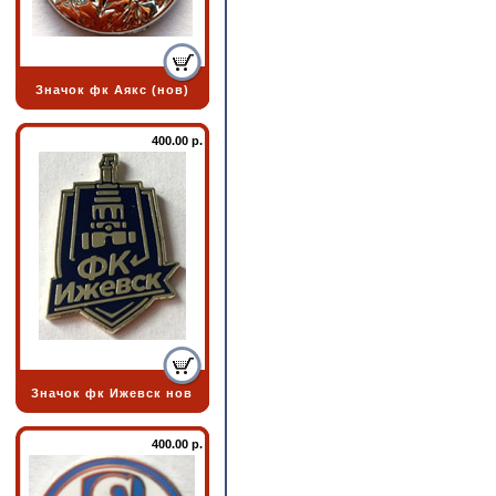
Значок фк Аякс (нов)
400.00 р.
Значок фк Ижевск нов
400.00 р.