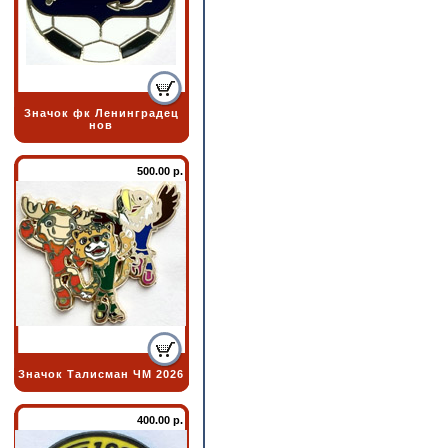
Значок фк Ленинградец
нов
500.00 р.
Значок Талисман ЧМ 2026
400.00 р.