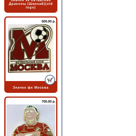
Значок хк Китайские
Драконы (Шанхай)(old
logo)
500.00 р.
Значок фк Москва
700.00 р.