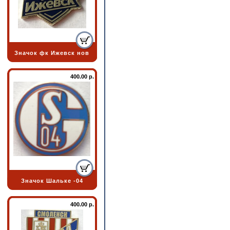
Значок фк Ижевск нов
400.00 р.
Значок Шальке -04
400.00 р.