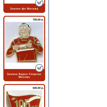
Значок фк Москва
700.00 р.
Значок Барко Спартак
Москва
500.00 р.