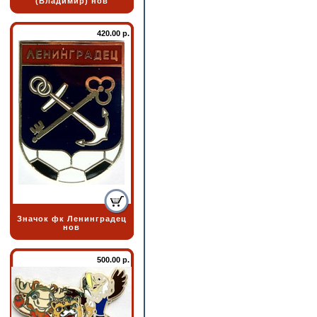
(Владимир) нов
420.00 р.
Значок фк Ленинградец
нов
500.00 р.