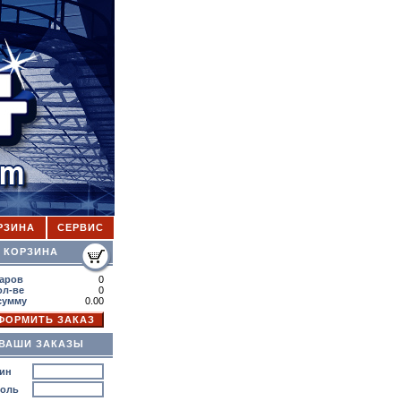
РЗИНА
СЕРВИС
ОРЗИНА
аров
0
ол-ве
0
сумму
0.00
ВАШИ ЗАКАЗЫ
ин
роль