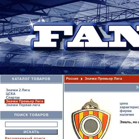
Россия
Значки Премьер Лига
КАТАЛОГ ТОВАРОВ
З
Значки 2 Лига
ЦСКА
Спартак
Значки Премьер Лига
цена
Значки Первая лига
характери
фирма
наличие
ПОИСК ТОВАРОВ
Эмаль, на 
Расширенный поиск