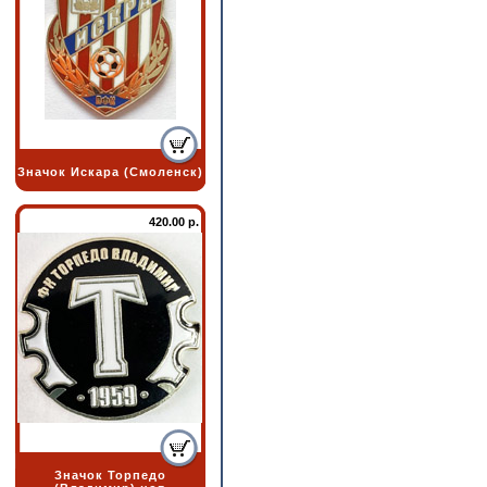
Значок Искара (Смоленск)
420.00 р.
Значок Торпедо