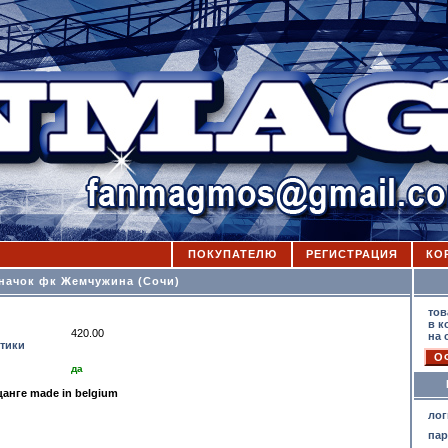
ПОКУПАТЕЛЮ
РЕГИСТРАЦИЯ
КО
начок фк Жемчужина (Сочи)
К
тов
в к
420.00
на 
стики
да
цанге made in belgium
лог
па