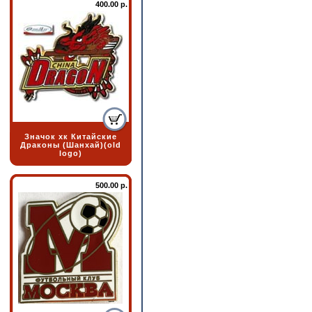
400.00 р.
Значок хк Китайские
Драконы (Шанхай)(old
logo)
500.00 р.