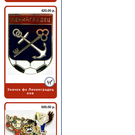
420.00 р.
Значок фк Ленинградец
нов
500.00 р.