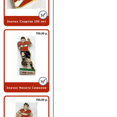
Значок Спартак 105 лет
700.00 р.
Значок Никита Симонян
700.00 р.