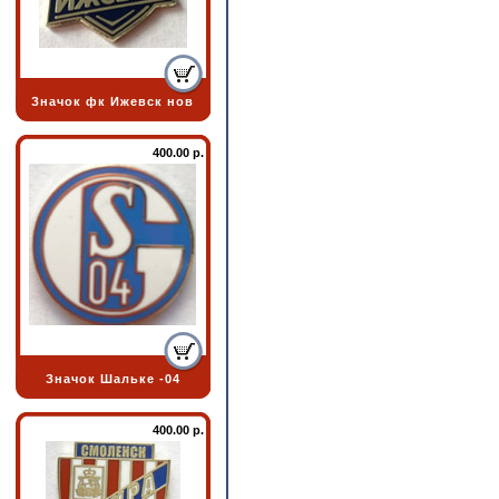
Значок фк Ижевск нов
400.00 р.
Значок Шальке -04
400.00 р.