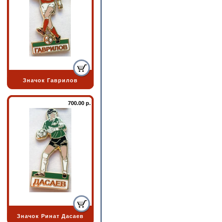
Значок Гаврилов
700.00 р.
Значок Ринат Дасаев