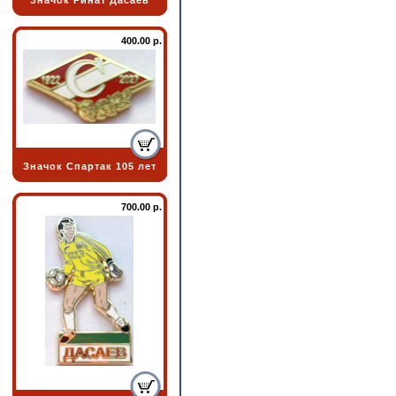
Значок Ринат Дасаев
400.00 р.
Значок Спартак 105 лет
700.00 р.