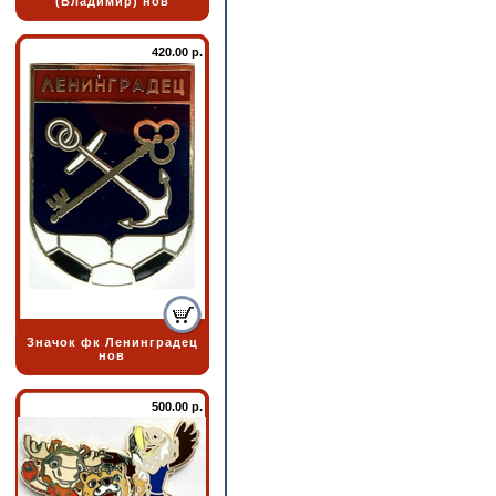
(Владимир) нов
420.00 р.
Значок фк Ленинградец
нов
500.00 р.