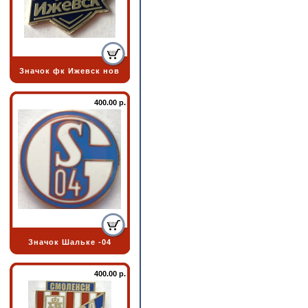
Значок фк Ижевск нов
400.00 р.
Значок Шальке -04
400.00 р.