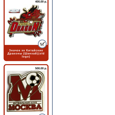
400.00 р.
Значок хк Китайские
Драконы (Шанхай)(old
logo)
500.00 р.