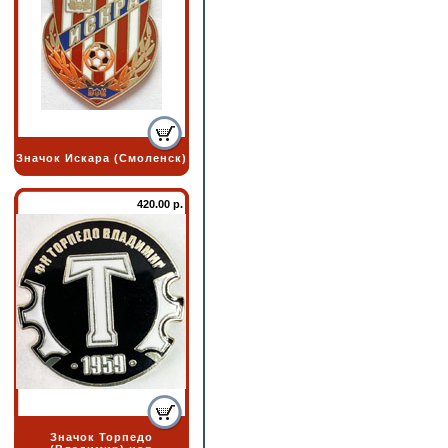
Значок Искара (Смоленск)
420.00 р.
Значок Торпедо