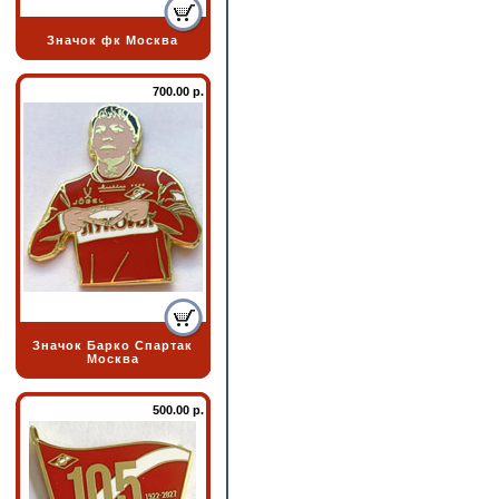
Значок фк Москва
700.00 р.
Значок Барко Спартак
Москва
500.00 р.