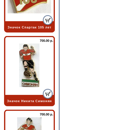
Значок Спартак 105 лет
700.00 р.
Значок Никита Симонян
700.00 р.