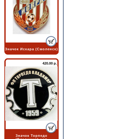
Значок Искара (Смоленск)
420.00 р.
Значок Торпедо