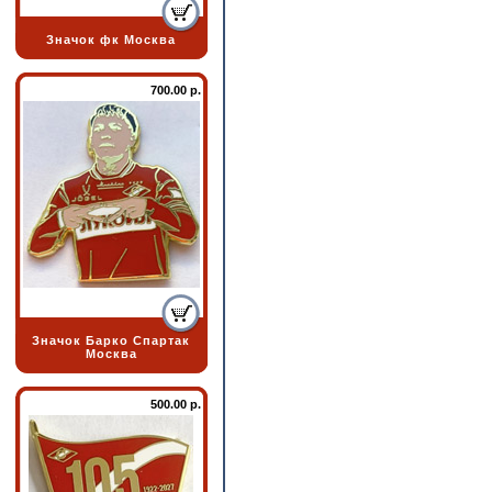
Значок фк Москва
700.00 р.
Значок Барко Спартак
Москва
500.00 р.