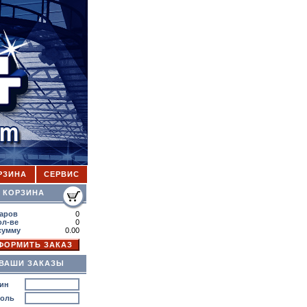
РЗИНА
СЕРВИС
ОРЗИНА
аров
0
ол-ве
0
сумму
0.00
ВАШИ ЗАКАЗЫ
ин
роль