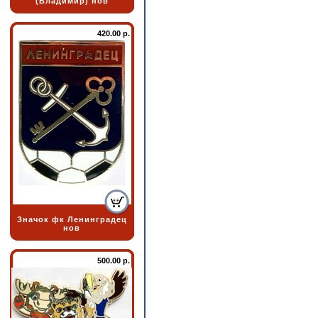
(Владимир) нов
420.00 р.
Значок фк Ленинградец
нов
500.00 р.