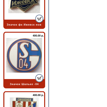
Значок фк Ижевск нов
400.00 р.
Значок Шальке -04
400.00 р.