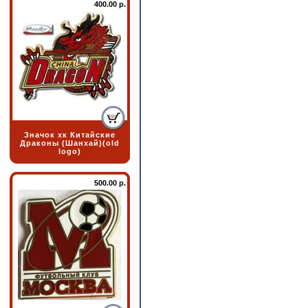
400.00 р.
Значок хк Китайские
Драконы (Шанхай)(old
logo)
500.00 р.