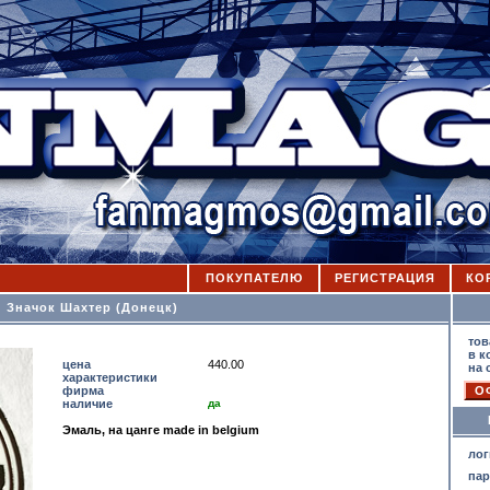
ПОКУПАТЕЛЮ
РЕГИСТРАЦИЯ
КО
Значок Шахтер (Донецк)
К
тов
в к
цена
440.00
на 
характеристики
фирма
наличие
да
Эмаль, на цанге made in belgium
лог
па