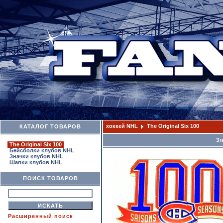
хоккей NHL
The Original Six 100
КАТАЛОГ ТОВАРОВ
Зн
The Original Six 100
Бейсболки клубов NHL
Значки клубов NHL
Шапки клубов NHL
ПОИСК ТОВАРОВ
Расширенный поиск