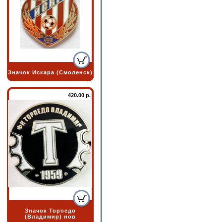
Значок Искара (Смоленск)
420.00 р.
Значок Торпедо
(Владимир) нов