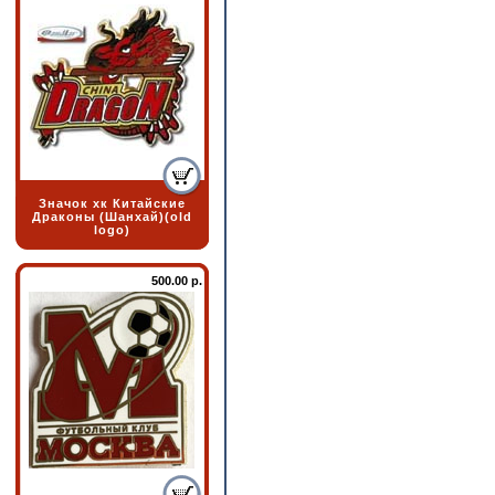
Значок хк Китайские
Драконы (Шанхай)(old
logo)
500.00 р.