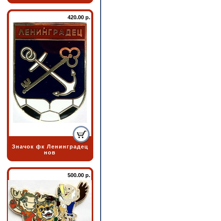
420.00 р.
Значок фк Ленинградец
нов
500.00 р.