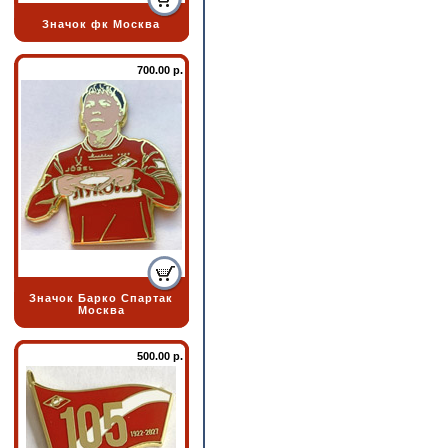
Значок фк Москва
700.00 р.
Значок Барко Спартак
Москва
500.00 р.