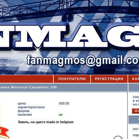
ПОКУПАТЕЛЮ
РЕГИСТРАЦИЯ
КО
ачок Montreal Canadiens 100
К
тов
в к
цена
500.00
на 
характеристики
фирма
наличие
да
Эмаль, на цанге made in belgium
лог
па