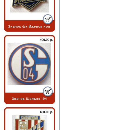
Значок фк Ижевск нов
400.00 р.
Значок Шальке -04
400.00 р.