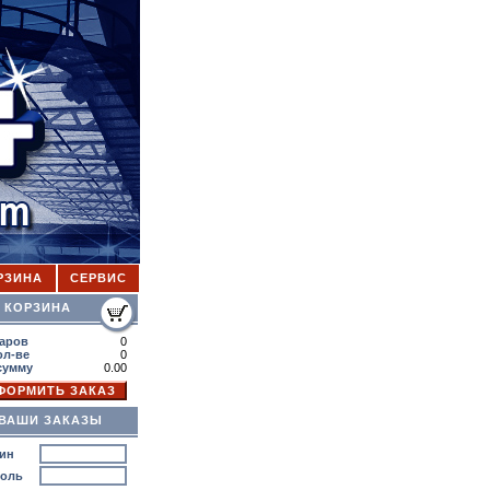
РЗИНА
СЕРВИС
ОРЗИНА
аров
0
ол-ве
0
сумму
0.00
ВАШИ ЗАКАЗЫ
ин
роль