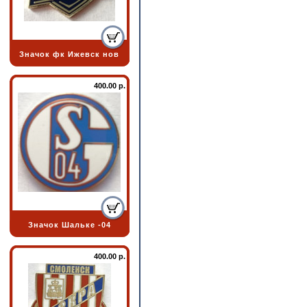
Значок фк Ижевск нов
400.00 р.
Значок Шальке -04
400.00 р.