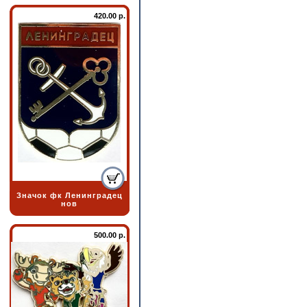
420.00 р.
Значок фк Ленинградец
нов
500.00 р.