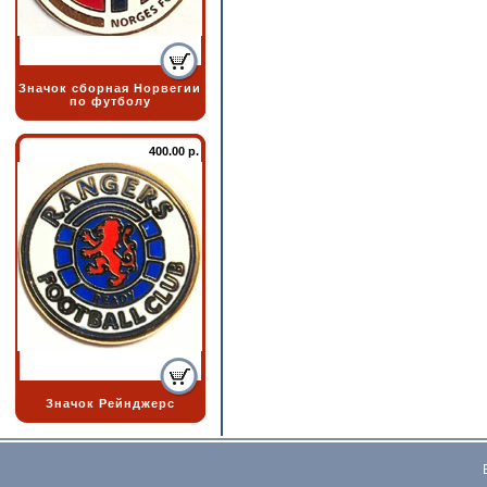
Значок сборная Норвегии
по футболу
400.00 р.
Значок Рейнджерс