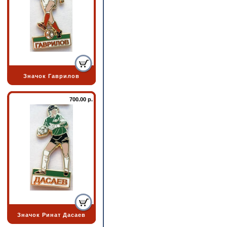
Значок Гаврилов
700.00 р.
Значок Ринат Дасаев