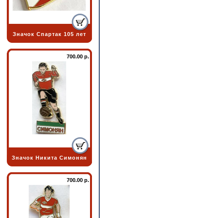
Значок Спартак 105 лет
700.00 р.
Значок Никита Симонян
700.00 р.