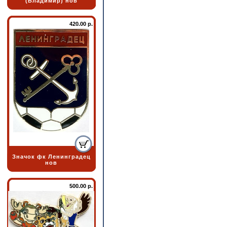
(Владимир) нов
420.00 р.
Значок фк Ленинградец
нов
500.00 р.