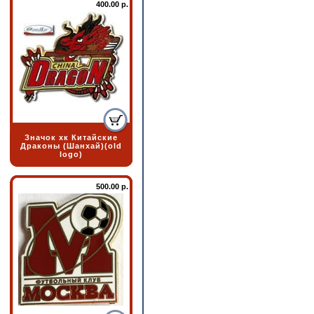
400.00 р.
Значок хк Китайские
Драконы (Шанхай)(old
logo)
500.00 р.