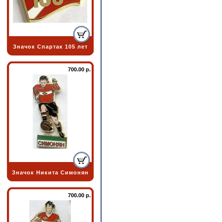
Значок Спартак 105 лет
700.00 р.
Значок Никита Симонян
700.00 р.