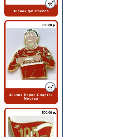
Значок фк Москва
700.00 р.
Значок Барко Спартак
Москва
500.00 р.