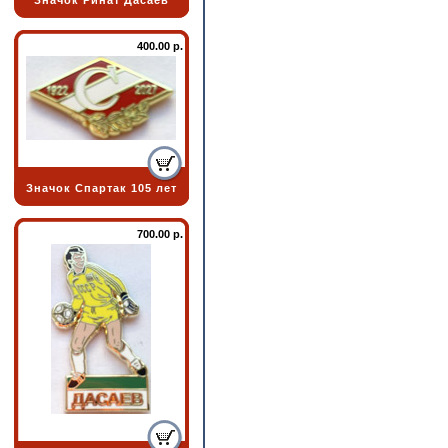
Значок Ринат Дасаев
400.00 р.
Значок Спартак 105 лет
700.00 р.