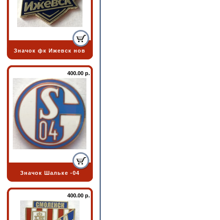
Значок фк Ижевск нов
400.00 р.
Значок Шальке -04
400.00 р.