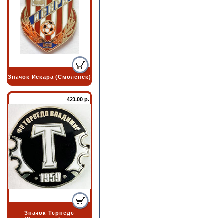
Значок Искара (Смоленск)
420.00 р.
Значок Торпедо