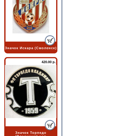
Значок Искара (Смоленск)
420.00 р.
Значок Торпедо