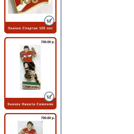
Значок Спартак 105 лет
700.00 р.
Значок Никита Симонян
700.00 р.