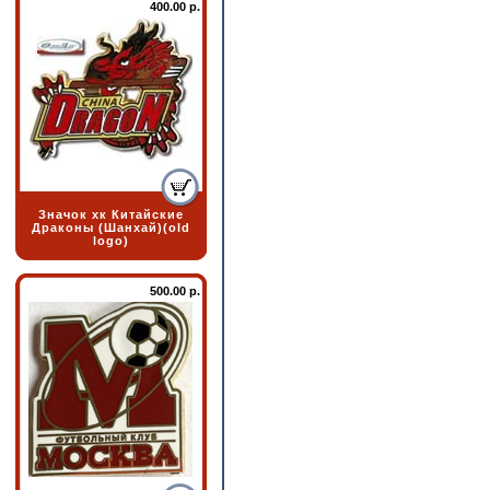
400.00 р.
Значок хк Китайские
Драконы (Шанхай)(old
logo)
500.00 р.