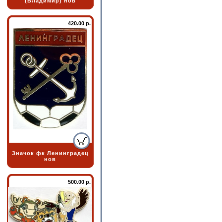
(Владимир) нов
420.00 р.
Значок фк Ленинградец
нов
500.00 р.