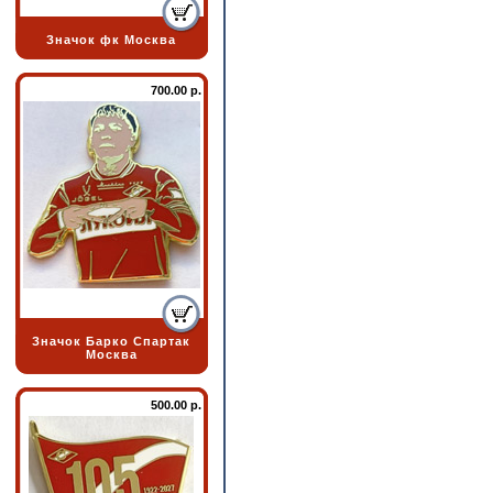
Значок фк Москва
700.00 р.
Значок Барко Спартак
Москва
500.00 р.