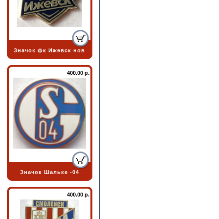
Значок фк Ижевск нов
400.00 р.
Значок Шальке -04
400.00 р.