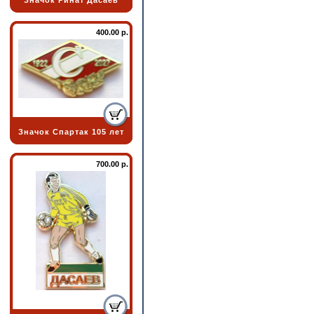
Значок Ринат Дасаев
400.00 р.
Значок Спартак 105 лет
700.00 р.