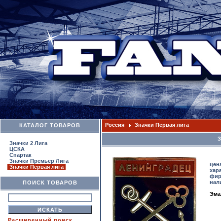
Россия
Значки Первая лига
КАТАЛОГ ТОВАРОВ
Значки 2 Лига
ЦСКА
Спартак
Значки Премьер Лига
цен
Значки Первая лига
хар
фир
нал
ПОИСК ТОВАРОВ
Эма
Расширенный поиск