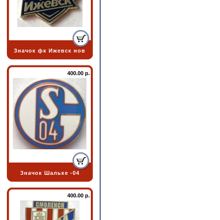
Значок фк Ижевск нов
400.00 р.
Значок Шальке -04
400.00 р.