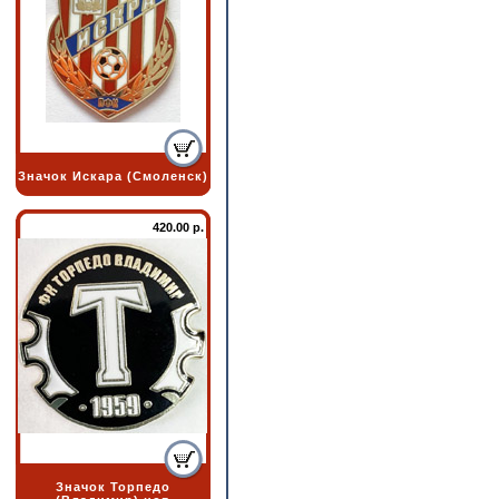
Значок Искара (Смоленск)
420.00 р.
Значок Торпедо