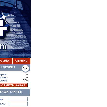
РЗИНА
СЕРВИС
ОРЗИНА
аров
0
ол-ве
0
сумму
0.00
ВАШИ ЗАКАЗЫ
ин
роль