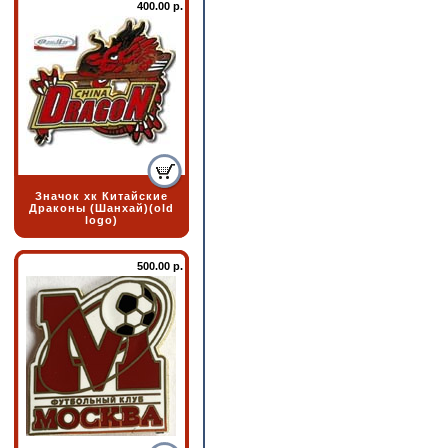
400.00 р.
Значок хк Китайские
Драконы (Шанхай)(old
logo)
500.00 р.