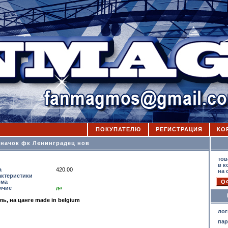
ПОКУПАТЕЛЮ
РЕГИСТРАЦИЯ
КО
Значок фк Ленинградец нов
К
тов
в к
а
420.00
на 
актеристики
ма
ичие
да
ль, на цанге made in belgium
лог
па