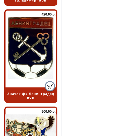
(Владимир) нов
420.00 р.
Значок фк Ленинградец
нов
500.00 р.