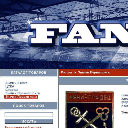
Россия
Значки Первая лига
КАТАЛОГ ТОВАРОВ
Значки 2 Лига
ЦСКА
Спартак
Значки Премьер Лига
цен
Значки Первая лига
хар
фир
нал
ПОИСК ТОВАРОВ
Эма
Расширенный поиск