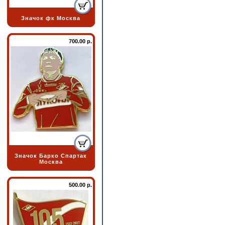
Значок фк Москва
700.00 р.
Значок Барко Спартак
Москва
500.00 р.