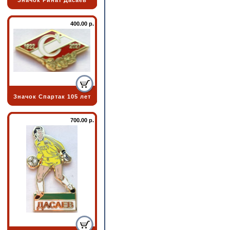
Значок Ринат Дасаев
400.00 р.
Значок Спартак 105 лет
700.00 р.