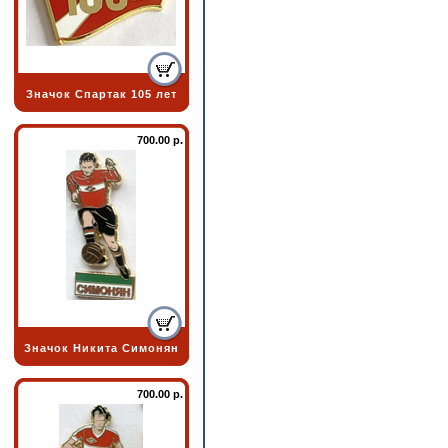
Значок Спартак 105 лет
700.00 р.
Значок Никита Симонян
700.00 р.