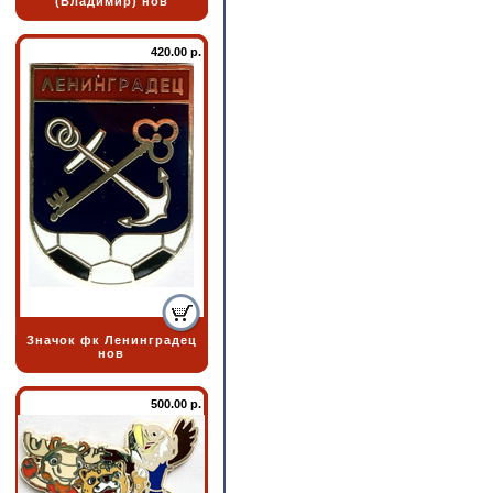
(Владимир) нов
420.00 р.
Значок фк Ленинградец
нов
500.00 р.