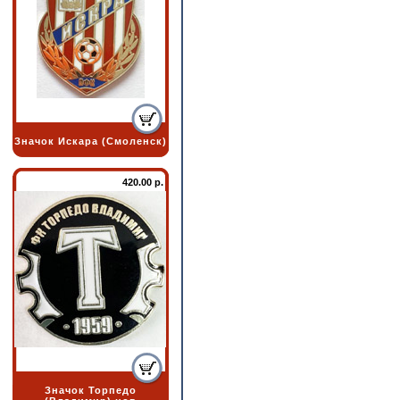
Значок Искара (Смоленск)
420.00 р.
Значок Торпедо