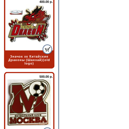
400.00 р.
Значок хк Китайские
Драконы (Шанхай)(old
logo)
500.00 р.