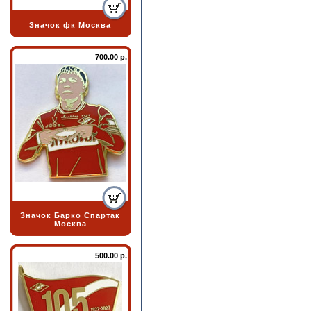
Значок фк Москва
700.00 р.
Значок Барко Спартак
Москва
500.00 р.