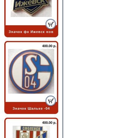
Значок фк Ижевск нов
400.00 р.
Значок Шальке -04
400.00 р.