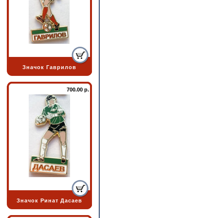
Значок Гаврилов
700.00 р.
Значок Ринат Дасаев