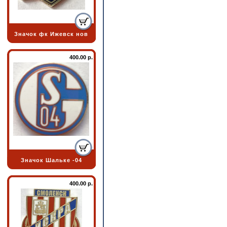
Значок фк Ижевск нов
400.00 р.
Значок Шальке -04
400.00 р.