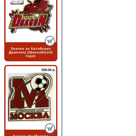
Значок хк Китайские
Драконы (Шанхай)(old
logo)
500.00 р.