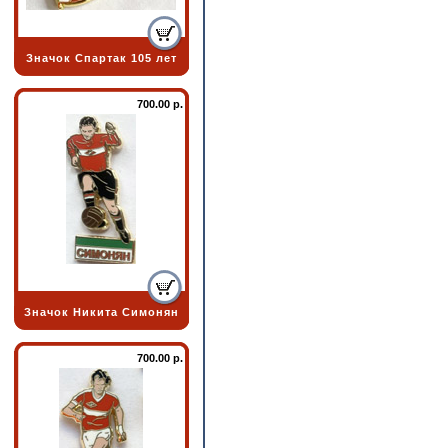
Значок Спартак 105 лет
700.00 р.
Значок Никита Симонян
700.00 р.