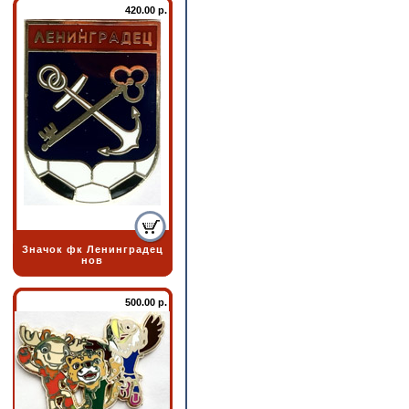
420.00 р.
Значок фк Ленинградец
нов
500.00 р.