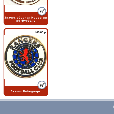
Значок сборная Норвегии
по футболу
400.00 р.
Значок Рейнджерс