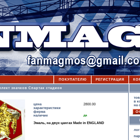
ПОКУПАТЕЛЮ
РЕГИСТРАЦИЯ
КО
лект значков Спартак стадион
К
тов
в к
цена
2800.00
на 
характеристики
фирма
наличие
да
Эмаль, на двух цангах Made in ENGLAND
лог
па