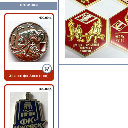
НОВИНКИ
400.00 р.
Значок фк Аякс (нов)
400.00 р.