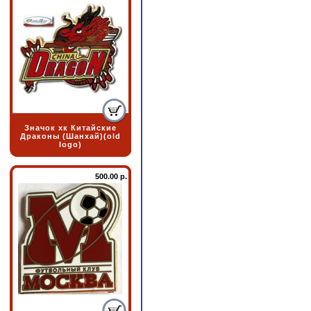
Значок хк Китайские
Драконы (Шанхай)(old
logo)
500.00 р.