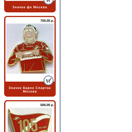
Значок фк Москва
700.00 р.
Значок Барко Спартак
Москва
500.00 р.