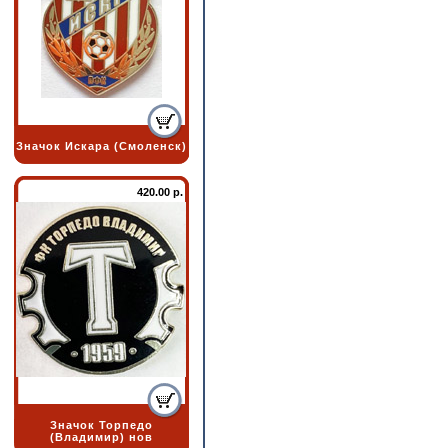
Значок Искара (Смоленск)
420.00 р.
Значок Торпедо
(Владимир) нов