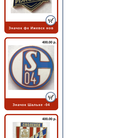
Значок фк Ижевск нов
400.00 р.
Значок Шальке -04
400.00 р.