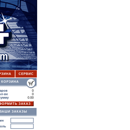
РЗИНА
СЕРВИС
ОРЗИНА
аров
0
ол-ве
0
сумму
0.00
ВАШИ ЗАКАЗЫ
ин
роль