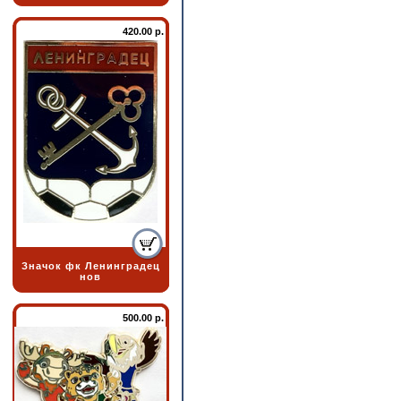
420.00 р.
Значок фк Ленинградец
нов
500.00 р.