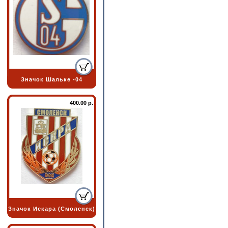
Значок Шальке -04
400.00 р.
Значок Искара (Смоленск)