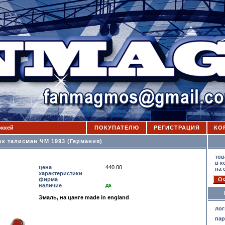
оккей
ПОКУПАТЕЛЮ
РЕГИСТРАЦИЯ
КО
ок талисман ЧМ 1993 (Германия)
К
тов
в к
цена
440.00
на 
характеристики
фирма
наличие
да
Эмаль, на цанге made in england
лог
па