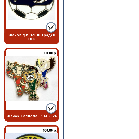
Значок фк Ленинградец
нов
500.00 р.
Значок Талисман ЧМ 2026
400.00 р.