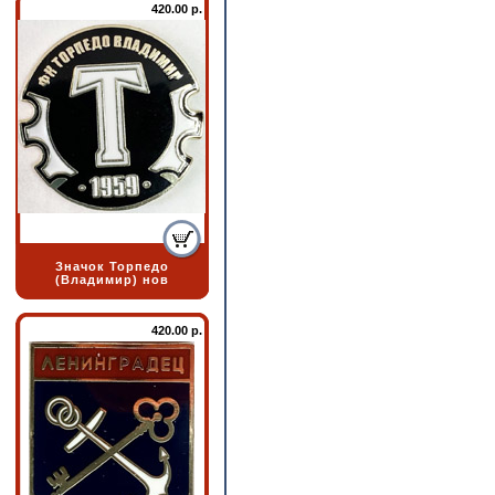
420.00 р.
Значок Торпедо
(Владимир) нов
420.00 р.