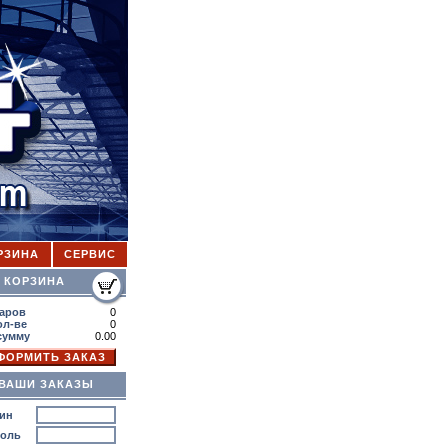
РЗИНА
СЕРВИС
ОРЗИНА
аров
0
ол-ве
0
сумму
0.00
ВАШИ ЗАКАЗЫ
ин
роль