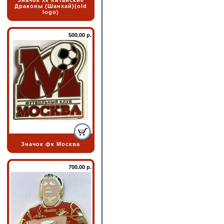
Значок хк Китайские
Драконы (Шанхай)(old
logo)
500.00 р.
Значок фк Москва
700.00 р.