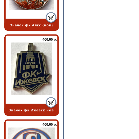
Значок фк Аякс (нов)
400.00 р.
Значок фк Ижевск нов
400.00 р.