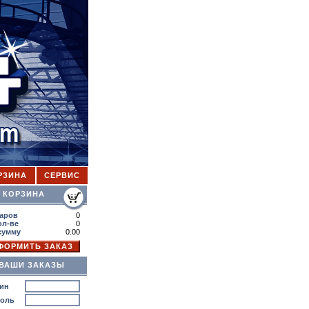
РЗИНА
СЕРВИС
ОРЗИНА
аров
0
ол-ве
0
сумму
0.00
ВАШИ ЗАКАЗЫ
ин
роль