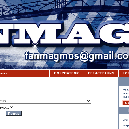
оккей
ПОКУПАТЕЛЮ
РЕГИСТРАЦИЯ
КО
К
тов
в к
на 
лог
па