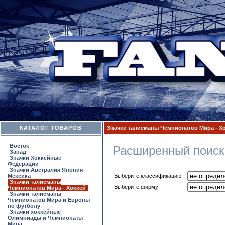
КАТАЛОГ ТОВАРОВ
Значки талисманы Чемпионатов Мира - Х
Восток
Расширенный поиск
Запад
Значки Хоккейные
Федерации
Значки Австралия Япония
Мексика
Выберите классификацию
Значки талисманы
Выберите фирму
Чемпионатов Мира - Хоккей
Значки талисманы
Чемпионатов Мира и Европы
по футболу
Значки хоккейные
Олимпиады и Чемпионаты
Мира