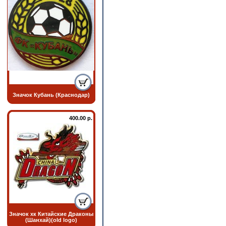
Значок Кубань (Краснодар)
400.00 р.
Значок хк Китайские Драконы
(Шанхай)(old logo)