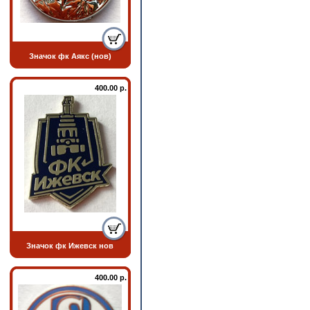
Значок фк Аякс (нов)
400.00 р.
Значок фк Ижевск нов
400.00 р.