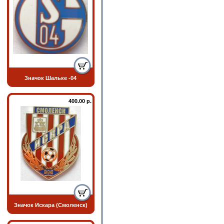
Значок Шальке -04
400.00 р.
Значок Искара (Смоленск)