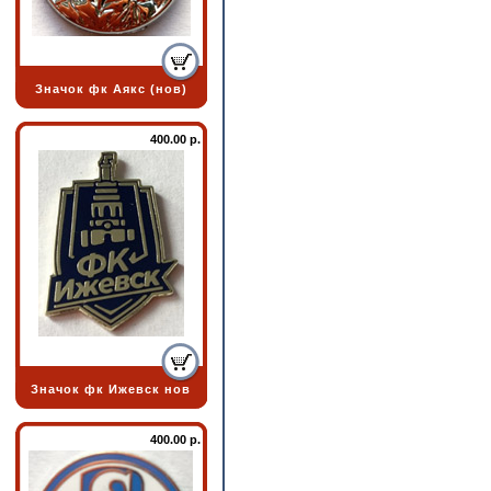
Значок фк Аякс (нов)
400.00 р.
Значок фк Ижевск нов
400.00 р.