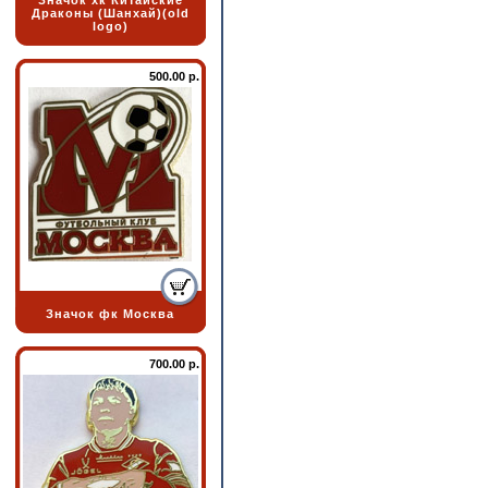
Значок хк Китайские
Драконы (Шанхай)(old
logo)
500.00 р.
Значок фк Москва
700.00 р.