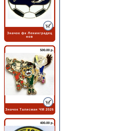
Значок фк Ленинградец
нов
500.00 р.
Значок Талисман ЧМ 2026
400.00 р.