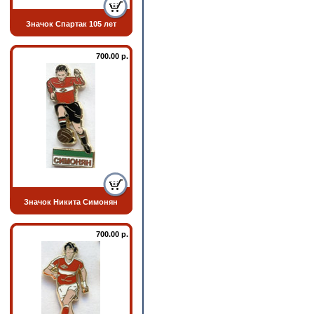
Значок Спартак 105 лет
700.00 р.
Значок Никита Симонян
700.00 р.