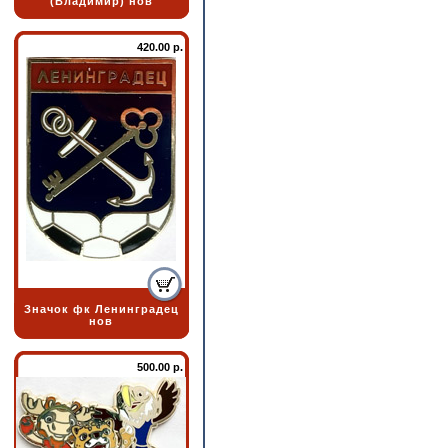
(Владимир) нов
420.00 р.
Значок фк Ленинградец
нов
500.00 р.