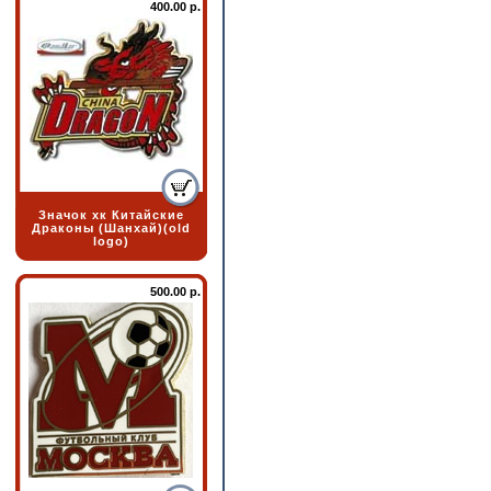
400.00 р.
Значок хк Китайские
Драконы (Шанхай)(old
logo)
500.00 р.