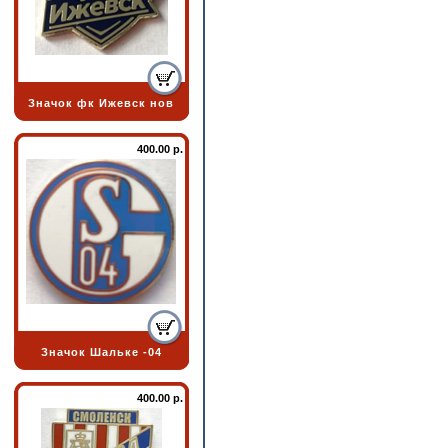
Значок фк Ижевск нов
400.00 р.
Значок Шальке -04
400.00 р.