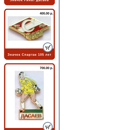
Значок Ринат Дасаев
400.00 р.
Значок Спартак 105 лет
700.00 р.