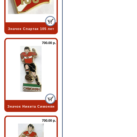
Значок Спартак 105 лет
700.00 р.
Значок Никита Симонян
700.00 р.