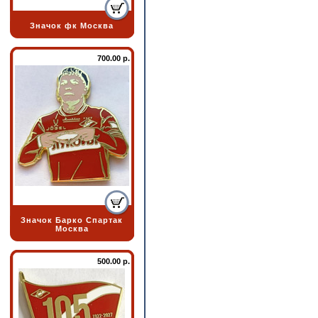
Значок фк Москва
700.00 р.
Значок Барко Спартак
Москва
500.00 р.