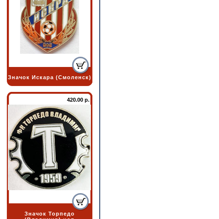
Значок Искара (Смоленск)
420.00 р.
Значок Торпедо