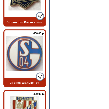
Значок фк Ижевск нов
400.00 р.
Значок Шальке -04
400.00 р.