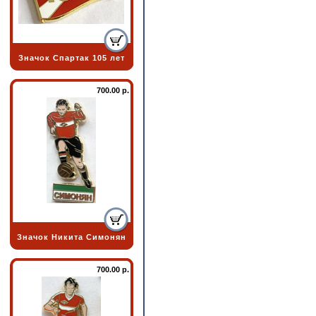
Значок Спартак 105 лет
700.00 р.
Значок Никита Симонян
700.00 р.