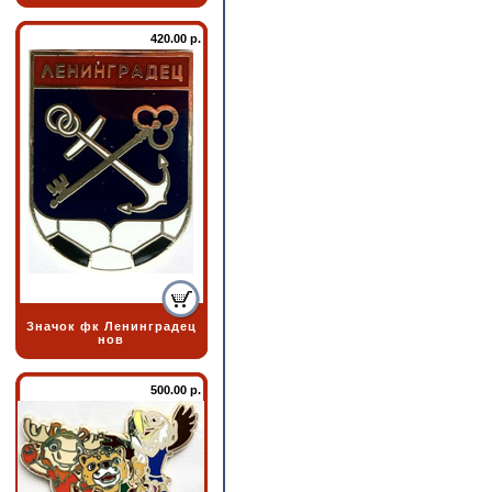
420.00 р.
Значок фк Ленинградец
нов
500.00 р.