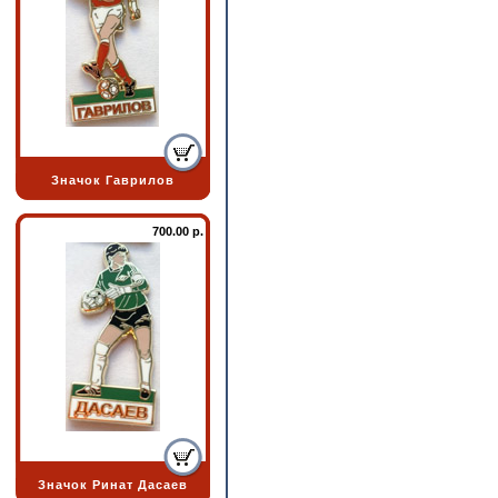
Значок Гаврилов
700.00 р.
Значок Ринат Дасаев