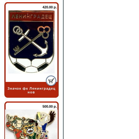
420.00 р.
Значок фк Ленинградец
нов
500.00 р.