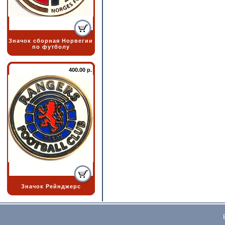
Значок сборная Норвегии
по футболу
400.00 р.
Значок Рейнджерс