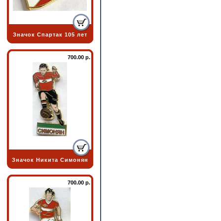
Значок Спартак 105 лет
700.00 р.
Значок Никита Симонян
700.00 р.