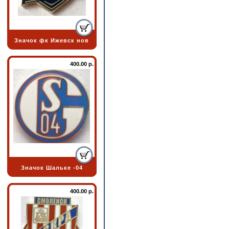
Значок фк Ижевск нов
400.00 р.
Значок Шальке -04
400.00 р.