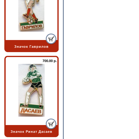
Значок Гаврилов
700.00 р.
Значок Ринат Дасаев