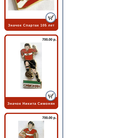
Значок Спартак 105 лет
700.00 р.
Значок Никита Симонян
700.00 р.