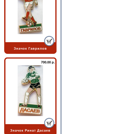
Значок Гаврилов
700.00 р.
Значок Ринат Дасаев