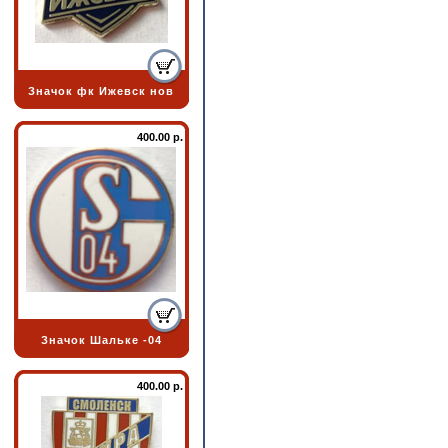
Значок фк Ижевск нов
400.00 р.
Значок Шальке -04
400.00 р.