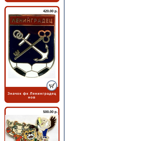
420.00 р.
Значок фк Ленинградец
нов
500.00 р.