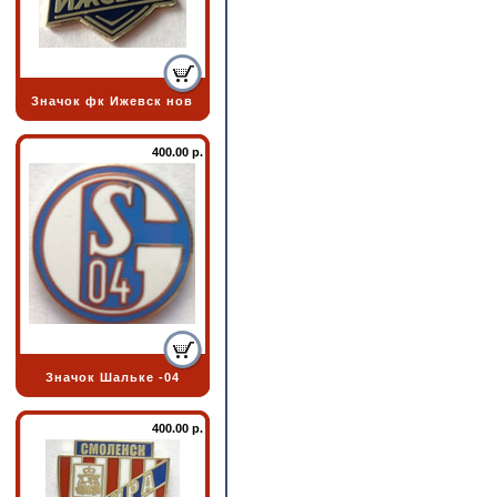
Значок фк Ижевск нов
400.00 р.
Значок Шальке -04
400.00 р.