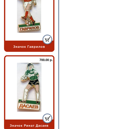
Значок Гаврилов
700.00 р.
Значок Ринат Дасаев