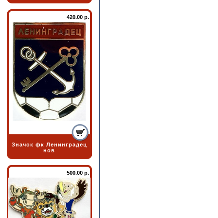
420.00 р.
Значок фк Ленинградец
нов
500.00 р.