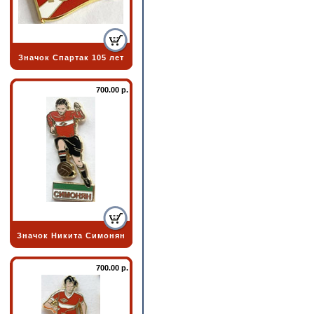
Значок Спартак 105 лет
700.00 р.
Значок Никита Симонян
700.00 р.