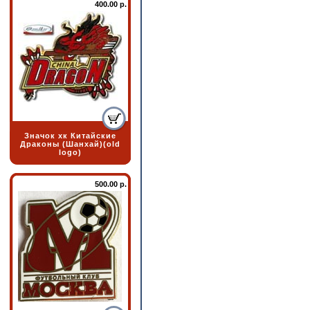
400.00 р.
Значок хк Китайские
Драконы (Шанхай)(old
logo)
500.00 р.