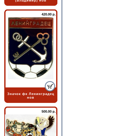
(Владимир) нов
420.00 р.
Значок фк Ленинградец
нов
500.00 р.