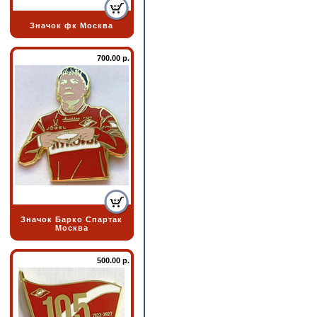
Значок фк Москва
700.00 р.
Значок Барко Спартак
Москва
500.00 р.