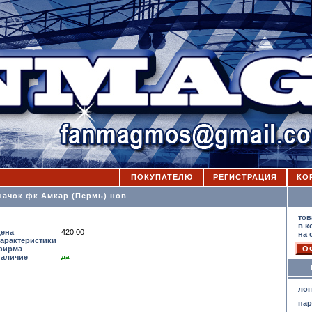
ПОКУПАТЕЛЮ
РЕГИСТРАЦИЯ
КО
начок фк Амкар (Пермь) нов
К
тов
в к
цена
420.00
на 
характеристики
фирма
наличие
да
лог
па