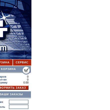
РЗИНА
СЕРВИС
ОРЗИНА
аров
0
ол-ве
0
сумму
0.00
ВАШИ ЗАКАЗЫ
ин
роль