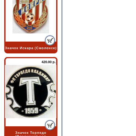
Значок Искара (Смоленск)
420.00 р.
Значок Торпедо