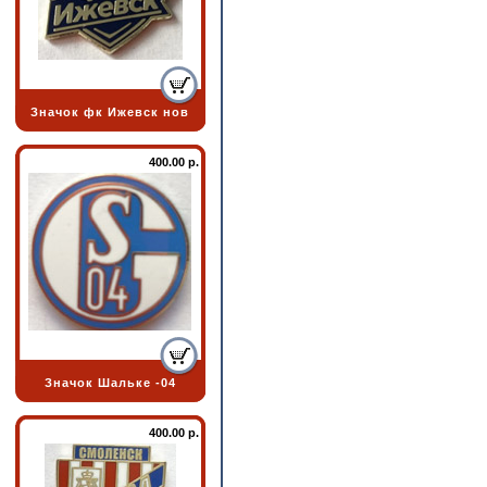
Значок фк Ижевск нов
400.00 р.
Значок Шальке -04
400.00 р.