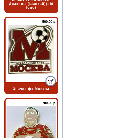
Значок хк Китайские
Драконы (Шанхай)(old
logo)
500.00 р.
Значок фк Москва
700.00 р.