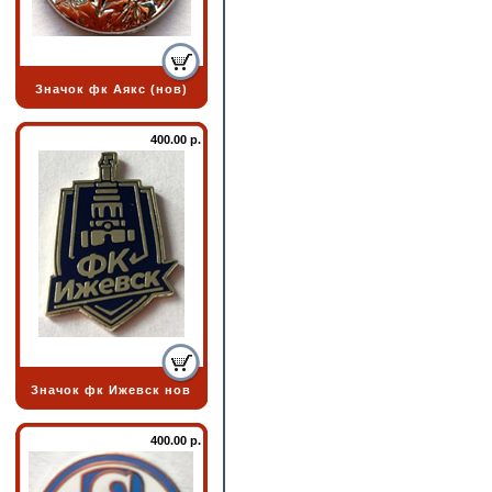
Значок фк Аякс (нов)
400.00 р.
Значок фк Ижевск нов
400.00 р.