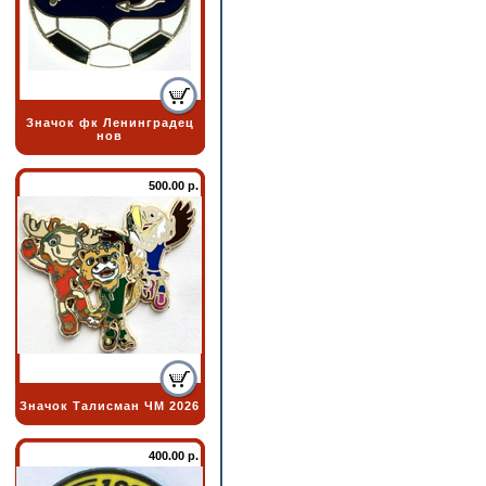
Значок фк Ленинградец
нов
500.00 р.
Значок Талисман ЧМ 2026
400.00 р.