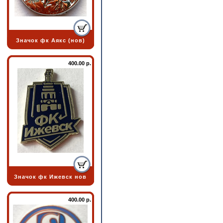
Значок фк Аякс (нов)
400.00 р.
Значок фк Ижевск нов
400.00 р.