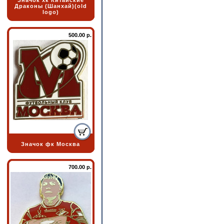
Значок хк Китайские
Драконы (Шанхай)(old
logo)
500.00 р.
Значок фк Москва
700.00 р.