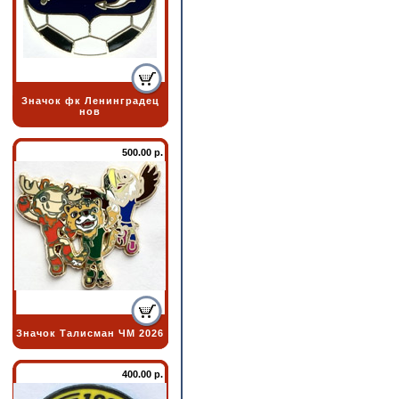
Значок фк Ленинградец
нов
500.00 р.
Значок Талисман ЧМ 2026
400.00 р.