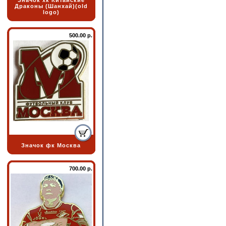
Значок хк Китайские
Драконы (Шанхай)(old
logo)
500.00 р.
Значок фк Москва
700.00 р.