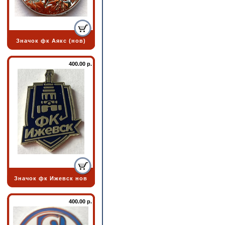
Значок фк Аякс (нов)
400.00 р.
Значок фк Ижевск нов
400.00 р.