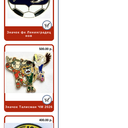
Значок фк Ленинградец
нов
500.00 р.
Значок Талисман ЧМ 2026
400.00 р.