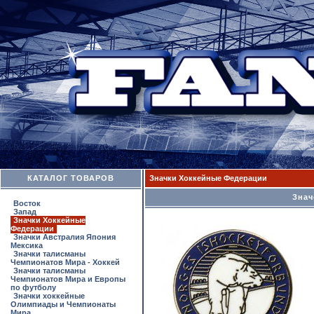
КАТАЛОГ ТОВАРОВ
Значки Хоккейные Федерации
Знач
Восток
Запад
Значки Хоккейные
Федерации
Значки Австралия Япония
Мексика
Значки талисманы
Чемпионатов Мира - Хоккей
Значки талисманы
Чемпионатов Мира и Европы
по футболу
Значки хоккейные
Олимпиады и Чемпионаты
Мира