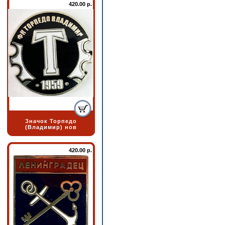
420.00 р.
Значок Торпедо
(Владимир) нов
420.00 р.