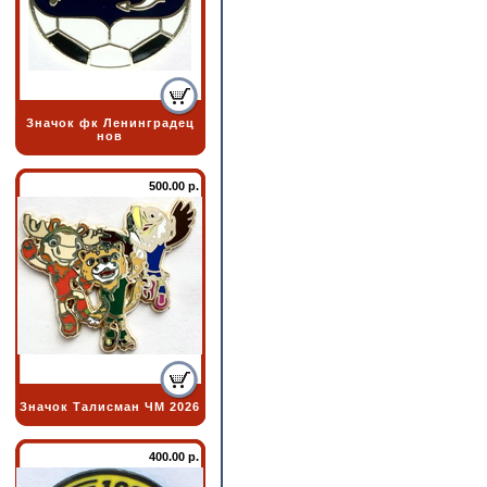
Значок фк Ленинградец
нов
500.00 р.
Значок Талисман ЧМ 2026
400.00 р.