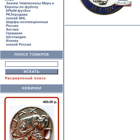
Значки Чемпионаты Мира и
Европы по фуболу
КРЫМ футбол
РАЗпродажа
хоккей NHL
Шарфы коллекционные
Россия
Англия
Германия
Шотландия
Италия
хоккей России
ПОИСК ТОВАРОВ
Расширенный поиск
НОВИНКИ
400.00 р.