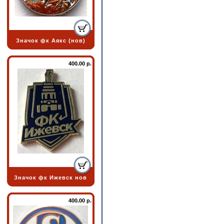
Значок фк Аякс (нов)
400.00 р.
Значок фк Ижевск нов
400.00 р.