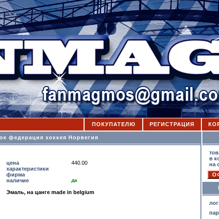
ПОКУПАТЕЛЮ
РЕГИСТРАЦИЯ
КО
ок федерация хоккея Норвегия
К
тов
в к
цена
440.00
на 
характеристики
фирма
наличие
да
Эмаль, на цанге made in belgium
лог
па