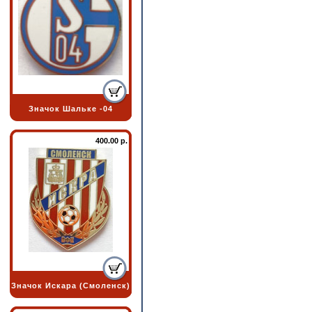
Значок Шальке -04
400.00 р.
Значок Искара (Смоленск)