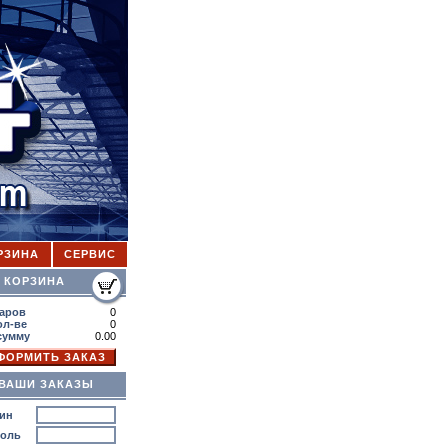
РЗИНА
СЕРВИС
ОРЗИНА
аров
0
ол-ве
0
сумму
0.00
ВАШИ ЗАКАЗЫ
ин
роль