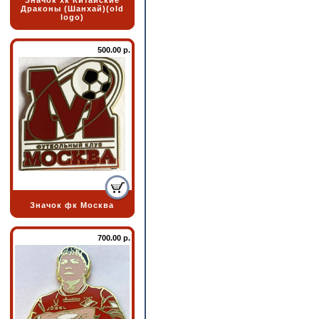
Значок хк Китайские
Драконы (Шанхай)(old
logo)
500.00 р.
Значок фк Москва
700.00 р.