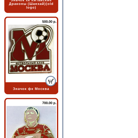
Значок хк Китайские
Драконы (Шанхай)(old
logo)
500.00 р.
Значок фк Москва
700.00 р.