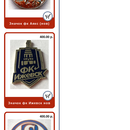
Значок фк Аякс (нов)
400.00 р.
Значок фк Ижевск нов
400.00 р.