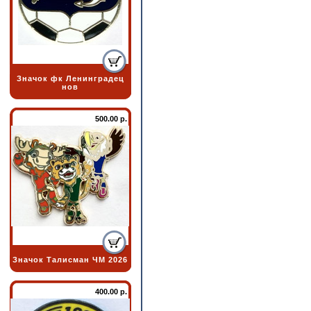
Значок фк Ленинградец
нов
500.00 р.
Значок Талисман ЧМ 2026
400.00 р.