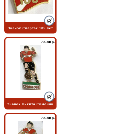
Значок Спартак 105 лет
700.00 р.
Значок Никита Симонян
700.00 р.