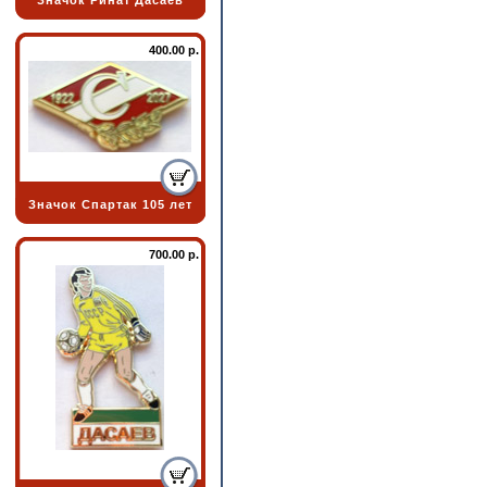
Значок Ринат Дасаев
400.00 р.
Значок Спартак 105 лет
700.00 р.