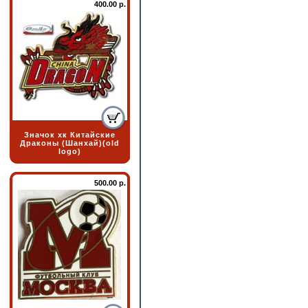
400.00 р.
Значок хк Китайские
Драконы (Шанхай)(old
logo)
500.00 р.