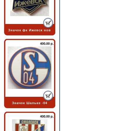
Значок фк Ижевск нов
400.00 р.
Значок Шальке -04
400.00 р.