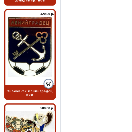
(Владимир) нов
420.00 р.
Значок фк Ленинградец
нов
500.00 р.