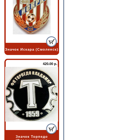
Значок Искара (Смоленск)
420.00 р.
Значок Торпедо