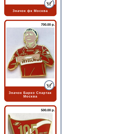
Значок фк Москва
700.00 р.
Значок Барко Спартак
Москва
500.00 р.